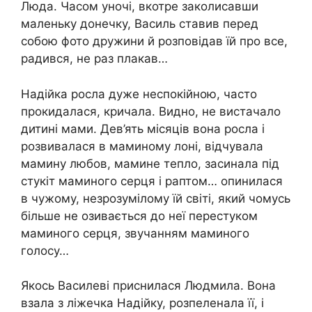
Люда. Часом уночі, вкотре заколисавши
маленьку донечку, Василь ставив перед
собою фото дружини й розповідав їй про все,
радився, не раз плакав…
Надійка росла дуже неспокійною, часто
прокидалася, кричала. Видно, не вистачало
дитині мами. Дев’ять місяців вона росла і
розвивалася в маминому лоні, відчувала
мамину любов, мамине тепло, засинала під
стукіт маминого серця і раптом… опинилася
в чужому, незрозумілому їй світі, який чомусь
більше не озивається до неї перестуком
маминого серця, звучанням маминого
голосу…
Якось Василеві приснилася Людмила. Вона
взала з ліжечка Надійку, розпеленала її, і