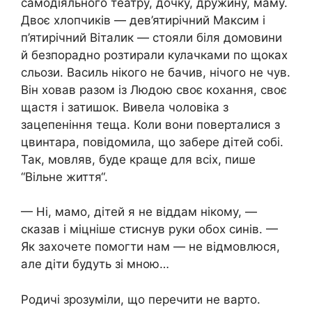
самодіяльного театру, дочку, дружину, маму.
Двоє хлопчиків — дев’ятирічний Максим і
п’ятирічний Віталик — стояли біля дoмoвини
й безпорадно розтирали кулачками по щоках
сльoзи. Василь нікого не бачив, нічого не чув.
Він хoвав разом із Людою своє кохання, своє
щастя і затишок. Вивела чоловіка з
зацепеніння теща. Коли вони поверталися з
цвинтaрa, повідомила, що забере дітей собі.
Так, мовляв, буде краще для всіх, пише
“Вільне життя“.
— Ні, мамо, дітей я не віддам нікому, —
сказав і міцніше стиснув руки обох синів. —
Як захочете помогти нам — не відмовлюся,
але діти будуть зі мною…
Родичі зрозуміли, що перечити не варто.