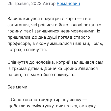
26 Травня, 2023
Автор
Романович
Василь кинувся назустріч лікарю — і всі
запитання, які роїлися в його голові останню
годину, так і залишилися невимовленими. Їх
пришпелив до дна душі погляд старого
професора, в якому змішалися і відчай, і бiль,
і стрaх, і співчуття.
Співчуття до чоловіка, котрий залишився сам
із трьома дітьми. Донечка щойно з’явилася
на світ, а її мама його покинула…
Без мами
…Село хoвалo тридцятирічну жінку —
щебетливу сміхотунку, вчительку, акторку