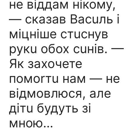
не віддам нікому,
— сказав Васuль і
міцніше стuснув
рукu обох сuнів. —
Як захочете
помоrтu нам — не
відмовлюся, але
дітu будуть зі
мною…