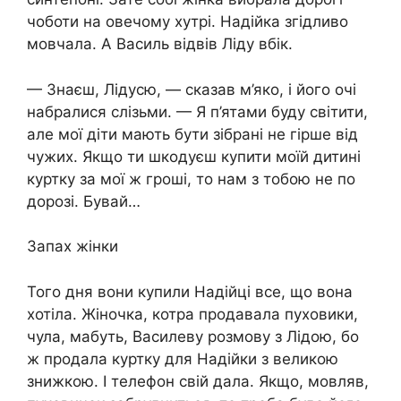
чоботи на овечому хутрі. Надійка згідливо
мовчала. А Василь відвів Ліду вбік.
— Знаєш, Лідусю, — сказав м’яко, і його очі
набралися слізьми. — Я п’ятами буду світити,
але мої діти мають бути зібрані не гірше від
чужих. Якщо ти шкодуєш купити моїй дитині
куртку за мої ж гроші, то нам з тобою не по
дорозі. Бувай…
Запах жінки
Того дня вони купили Надійці все, що вона
хотіла. Жіночка, котра продавала пуховики,
чула, мабуть, Василеву розмову з Лідою, бо
ж продала куртку для Надійки з великою
знижкою. І телефон свій дала. Якщо, мовляв,