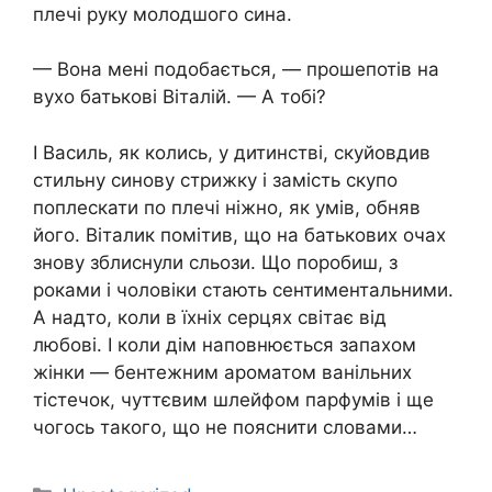
плечі руку молодшого сина.
— Вона мені подобається, — прошепотів на
вухо батькові Віталій. — А тобі?
І Василь, як колись, у дитинстві, скуйовдив
стильну синову стрижку і замість скупо
поплескати по плечі ніжно, як умів, обняв
його. Віталик помітив, що на батькових очах
знову зблиснули сльози. Що поробиш, з
роками і чоловіки стають сентиментальними.
А надто, коли в їхніх серцях світає від
любові. І коли дім наповнюється запахом
жінки — бентежним ароматом ванільних
тістечок, чуттєвим шлейфом парфумів і ще
чогось такого, що не пояснити словами…
Категорії