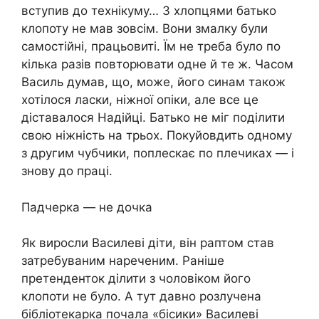
вступив до технікуму… З хлопцями батько
клопоту не мав зовсім. Вони змалку були
самостійні, працьовиті. Їм не треба було по
кілька разів повторювати одне й те ж. Часом
Василь думав, що, може, його синам також
хотілося ласки, ніжної опіки, але все це
діставалося Надійці. Батько не міг поділити
свою ніжність на трьох. Покуйовдить одному
з другим чубчики, поплескає по плечиках — і
знову до праці.
Падчерка — не дочка
Як виросли Василеві діти, він раптом став
затребуваним нареченим. Раніше
претенденток ділити з чоловіком його
клопоти не було. А тут давно розлучена
бібліотекарка почала «бісики» Василеві