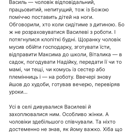
Василь — чоловік відповідальний,
працьовитий, непитущий, тож із Божою
поміччю поставить дітей на ноги.
Обговорили, хто коли сидітиме з дитиною. Бо
ж не розраховуватися Василеві з роботи. І
потягнулися клопіткі будні. Щоранку чоловік
мусив обійти господарку, зготувати їсти,
відправити Максима до школи, Віталика — в
садок, погодувати Надійку, передати її чи то
мамі, чи тещі, чи комусь із сестер або
племінниць і — на роботу. Ввечері знову
йшов до худоби, готував вечерю, перевіряв
уроки…
Усі в селі дивувалися Василеві й
захоплювалися ним. Особливо жінки. А
чоловіки здебільшого співчували. Та ніхто
достеменно не знав, як йому важко. Хіба що