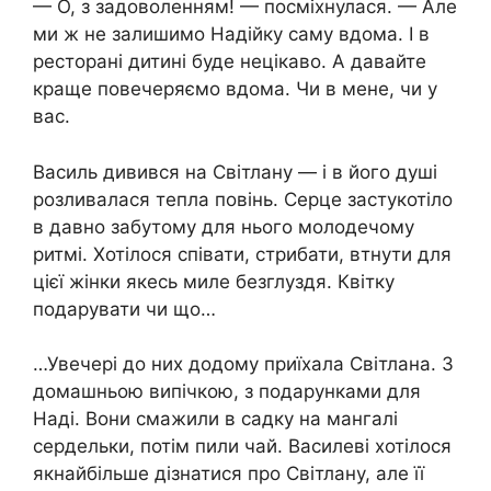
— О, з задоволенням! — посміхнулася. — Але
ми ж не залишимо Надійку саму вдома. І в
ресторані дитині буде нецікаво. А давайте
краще повечеряємо вдома. Чи в мене, чи у
вас.
Василь дивився на Світлану — і в його душі
розливалася тепла повінь. Серце застукотіло
в давно забутому для нього молодечому
ритмі. Хотілося співати, стрибати, втнути для
цієї жінки якесь миле безглуздя. Квітку
подарувати чи що…
…Увечері до них додому приїхала Світлана. З
домашньою випічкою, з подарунками для
Наді. Вони смажили в садку на мангалі
сердельки, потім пили чай. Василеві хотілося
якнайбільше дізнатися про Світлану, але її