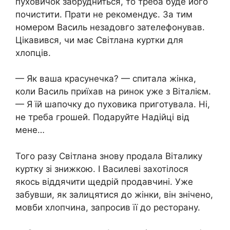
пуховичок забрудниться, то треба буде його
почистити. Прати не рекомендує. За тим
номером Василь незадовго зателефонував.
Цікавився, чи має Світлана куртки для
хлопців.
— Як ваша красунечка? — спитала жінка,
коли Василь приїхав на ринок уже з Віталієм.
— Я їй шапочку до пуховика приготувала. Ні,
не треба грошей. Подаруйте Надійці від
мене…
Того разу Світлана знову продала Віталику
куртку зі знижкою. І Василеві захотілося
якось віддячити щедрій продавчині. Уже
забувши, як залицятися до жінки, він знічено,
мовби хлопчина, запросив її до ресторану.