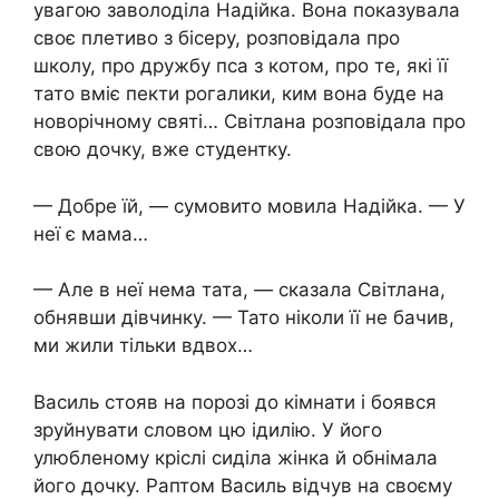
увагою заволоділа Надійка. Вона показувала
своє плетиво з бісеру, розповідала про
школу, про дружбу пса з котом, про те, які її
тато вміє пекти рогалики, ким вона буде на
новорічному святі… Світлана розповідала про
свою дочку, вже студентку.
— Добре їй, — сумовито мовила Надійка. — У
неї є мама…
— Але в неї нема тата, — сказала Світлана,
обнявши дівчинку. — Тато ніколи її не бачив,
ми жили тільки вдвох…
Василь стояв на порозі до кімнати і боявся
зруйнувати словом цю ідилію. У його
улюбленому кріслі сиділа жінка й обнімала
його дочку. Раптом Василь відчув на своєму