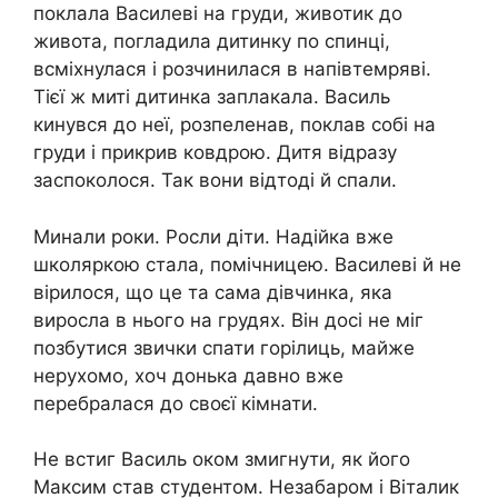
поклала Василеві на груди, животик до
живота, погладила дитинку по спинці,
всміхнулася і розчинилася в напівтемряві.
Тієї ж миті дитинка заплакала. Василь
кинувся до неї, розпеленав, поклав собі на
груди і прикрив ковдрою. Дитя відразу
заспоколося. Так вони відтоді й спали.
Минали роки. Росли діти. Надійка вже
школяркою стала, помічницею. Василеві й не
вірилося, що це та сама дівчинка, яка
виросла в нього на грудях. Він досі не міг
позбутися звички спати горілиць, майже
нерухомо, хоч донька давно вже
перебралася до своєї кімнати.
Не встиг Василь оком змигнути, як його
Максим став студентом. Незабаром і Віталик