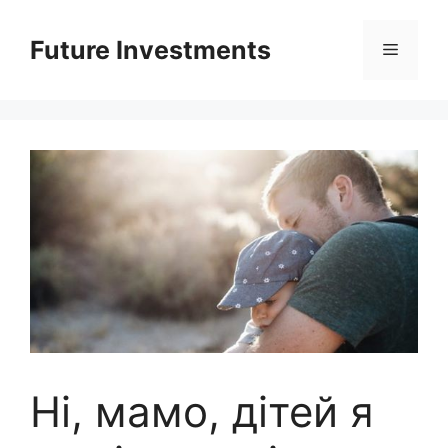
Перейти
до
Future Investments
Меню
вмісту
Ні, мамо, дітей я