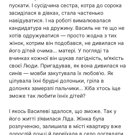
пускати. І сусідчина сестра, котра до сорока
засиділася в дівках, стала частенько
навідуватися. І на роботі вималювалася
кандидатура на дружину. Василь не те що не
хотів одружуватися — просто жодна з тих
жінок, котрим він подобався, не дивилася на
його дітей очима… матері. У погляді та
вчинках кожної він шукав лагідність, м’якість
своєї Люди. Пригадував, як вона дивилася на
синів — мовби закутувала їх любов’ю. Як
цілувала їхні брудні долоньки, гріла в
долонях замерзлі пальчики… Хіба хтось іще
зможе так любити їхніх дітей?
І якось Василеві здалося, що зможе. Так у
його житті з’явилася Ліда. Жінка була
розлученою, залишила в місті квартиру вже
дорослій дочці й переїхала в село доглядати