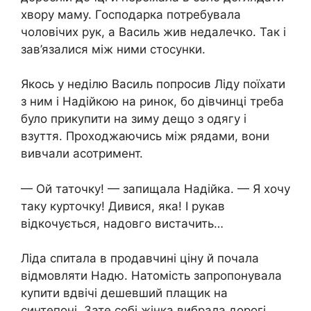
хвору маму. Господарка потребувала
чоловічих рук, а Василь жив недалечко. Так і
зав’язалися між ними стосунки.
Якось у неділю Василь попросив Ліду поїхати
з ним і Надійкою на ринок, бо дівчинці треба
було прикупити на зиму дещо з одягу і
взуття. Проходжаючись між рядами, вони
вивчали асотримент.
— Ой таточку! — запищала Надійка. — Я хочу
таку курточку! Дивися, яка! І рукав
відкочується, надовго вистачить…
Ліда спитала в продавчині ціну й почала
відмовляти Надю. Натомість запропонувала
купити вдвічі дешевший плащик на
синтепоні. Зате собі жінка вибрала дорогі