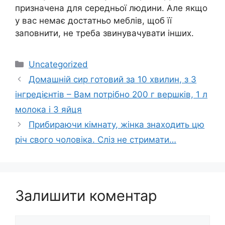
призначена для середньої людини. Але якщо
у вас немає достатньо меблів, щоб її
заповнити, не треба звинувачувати інших.
Категорії
Uncategorized
Домашній сир готовий за 10 хвилин, з 3
інгредієнтів – Вам потрібно 200 г вершків, 1 л
молока і 3 яйця
Прибираючи кімнату, жінка знаходить цю
річ свого чоловіка. Сліз не стримати…
Залишити коментар
Коментар