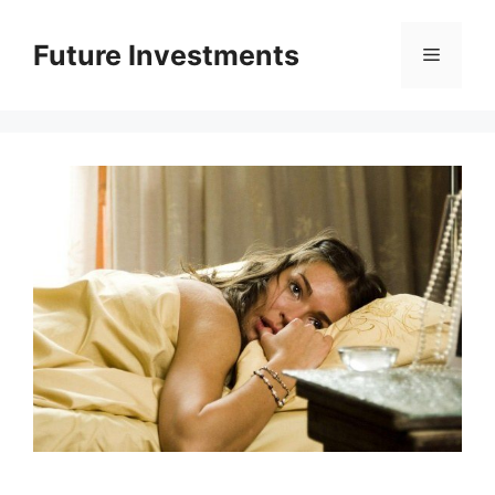
Перейти
до
Future Investments
Меню
вмісту