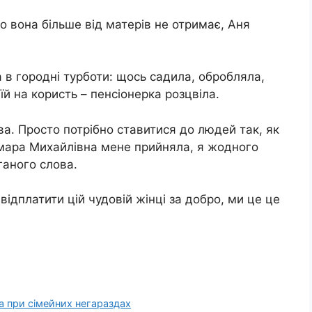
о вона більше від матерів не отримає, Аня
в городні турботи: щось садила, обробляла,
їй на користь – пенсіонерка розцвіла.
ва. Просто потрібно ставитися до людей так, як
мара Михайлівна мене прийняла, я жодного
ганого слова.
відплатити цій чудовій жінці за добро, ми це це
 при сімейних негараздах