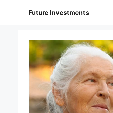
Перейти
до
Future Investments
вмісту