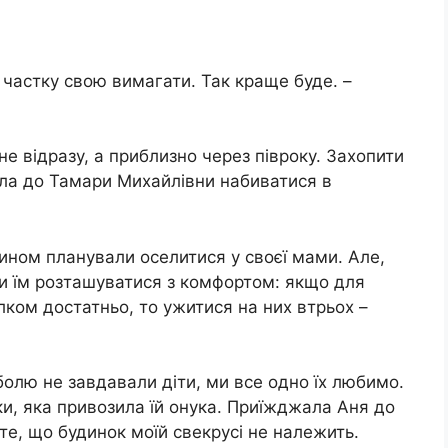
частку свою вимагати. Так краще буде. –
не відразу, а приблизно через півроку. Захопити
хала до Тамари Михайлівни набиватися в
сином планували оселитися у своєї мами. Але,
ли їм розташуватися з комфортом: якщо для
ілком достатньо, то ужитися на них втрьох –
болю не завдавали діти, ми все одно їх любимо.
и, яка привозила їй онука. Приїжджала Аня до
 те, що будинок моїй свекрусі не належить.