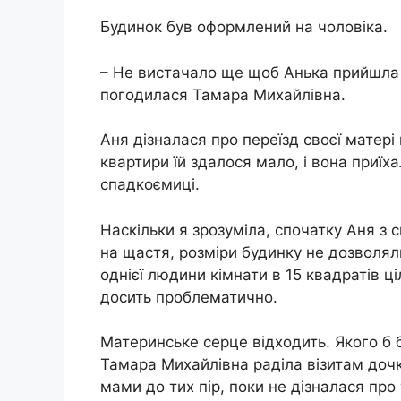
Будинок був оформлений на чоловіка.
– Не вистачало ще щоб Анька прийшла 
погодилася Тамара Михайлівна.
Аня дізналася про переїзд своєї матері 
квартири їй здалося мало, і вона приї
спадкоємиці.
Наскільки я зрозуміла, спочатку Аня з 
на щастя, розміри будинку не дозволя
однієї людини кімнати в 15 квадратів ц
досить проблематично.
Материнське серце відходить. Якого б 
Тамара Михайлівна раділа візитам дочк
мами до тих пір, поки не дізналася про