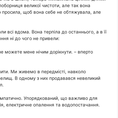
поборниця великої чистоти, але так вона
но просила, щоб вона себе не обтяжувала, але
ли всі вдома. Вона терпіла до останнього, а в її
ння ні до чого не привели:
 не можете мене нічим дорікнути. – вперто
лити. Ми живемо в передмісті, навколо
 селищ. В одному з них продавався невеликий
л.
импатично. Упорядкований, що важливо для
ція, електричне опалення та водопостачання.