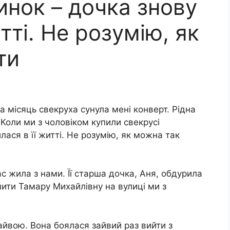
инок – дочка знову
итті. Не розумію, як
ти
на місяць свекруха сунула мені конверт. Рідна
 Коли ми з чоловіком купили свекрусі
лася в її житті. Не розумію, як можна так
с жила з нами. Її старша дочка, Аня, обдурила
шити Тамару Михайлівну на вулиці ми з
айвою. Вона боялася зайвий раз вийти з