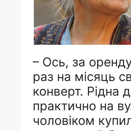
– Ось, за оренду
раз на місяць с
конверт. Рідна 
практично на ву
чоловіком купил