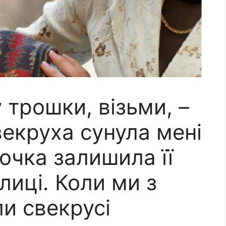
 трошки, візьми, –
векруха сунула мені
дочка залишила її
лиці. Коли ми з
и свекрусі