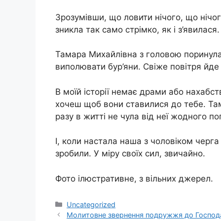
Зрозумівши, що ловити нічого, що нічог
зникла так само стрімко, як і з’явилася.
Тамара Михайлівна з головою поринула 
виполювати бур’яни. Свіже повітря йде 
В моїй історії немає драми або нахабст
хочеш щоб вони ставилися до тебе. Та
разу в житті не чула від неї жодного по
І, коли настала наша з чоловіком черга 
зробили. У міру своїх сил, звичайно.
Фото ілюстративне, з вільних джерел.
Категорії
Uncategorized
Молитовне звернення подружжя до Господа