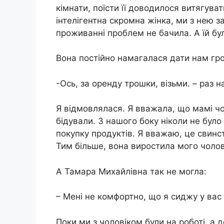
кімнати, поїсти її доводилося витягув
інтелігентна скромна жінка, ми з нею 
проживанні проблем не бачила. А їй бу
Вона постійно намагалася дати нам гроші
-Ось, за оренду трошки, візьми. – раз 
Я відмовлялася. Я вважала, що мамі чол
бідували. З нашого боку ніколи не було 
покупку продуктів. Я вважаю, це свинст
Тим більше, вона виростила мого чоло
А Тамара Михайлівна так не могла:
– Мені не комфортно, що я сиджу у вас н
Поки ми з чоловіком були на роботі, а