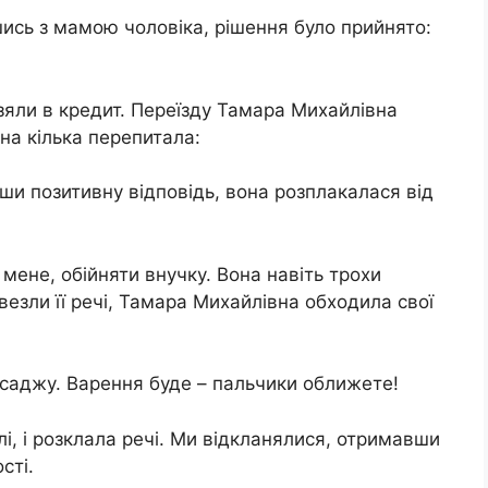
шись з мамою чоловіка, рішення було прийнято:
зяли в кредит. Переїзду Тамара Михайлівна
она кілька перепитала:
вши позитивну відповідь, вона розплакалася від
мене, обійняти внучку. Вона навіть трохи
везли її речі, Тамара Михайлівна обходила свої
исаджу. Варення буде – пальчики оближете!
і, і розклала речі. Ми відкланялися, отримавши
сті.