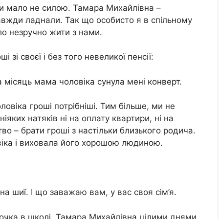
ати мало не силою. Тамара Михайлівна –
завжди ладнали. Так що особисто я в спільному
ло незручно жити з нами.
 зі своєї і без того невеликої пенсії:
на місяць мама чоловіка сунула мені конверт.
овіка гроші потрібніші. Тим більше, ми не
ніяких натяків ні на оплату квартири, ні на
во – брати гроші з настільки близького родича.
віка і виховала його хорошою людиною.
а шиї. І що заважаю вам, у вас своя сім’я.
 дочка в школі, Тамара Михайлівна цілими днями