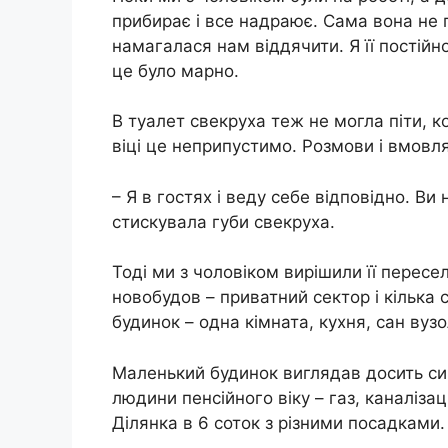
прибирає і все надраює. Сама вона не 
намагалася нам віддячити. Я її постій
це було марно.
В туалет свекруха теж не могла піти, ко
віці це неприпустимо. Розмови і вмовля
– Я в гостях і веду себе відповідно. Ви
стискувала губи свекруха.
Тоді ми з чоловіком вирішили її пересе
новобудов – приватний сектор і кілька
будинок – одна кімната, кухня, сан вузо
Маленький будинок виглядав досить с
людини пенсійного віку – газ, каналіза
Ділянка в 6 соток з різними посадками.