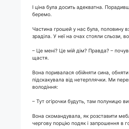
І ціна була досить адекватна. Порадив
беремо.
Частина грошей у нас була, половину в
зраділа. У неї на очах стояли сльози, в
– Це мені? Це мій дім? Правда? – почу
щастя.
Вона поривалася обійняти сина, обняти 
підскакувала від нетерплячки. Ми пере
володіння:
– Тут огірочки будуть, там полуницю в
Вона скомандувала, як розставити мебл
чергову порцію подяк і запрошення в го