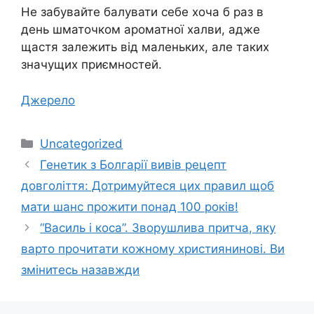
Не забувайте балувати себе хоча б раз в
день шматочком ароматної халви, адже
щастя залежить від маленьких, але таких
значущих приємностей.
Джерело
Категорії
Uncategorized
Генетик з Болгарії вивів рецепт
довголіття: Дотримуйтеся цих правил щоб
мати шанс прожити понад 100 років!
“Василь і коса”. Зворушлива притча, яку
варто прочитати кожному християнинові. Ви
змінитесь назавжди