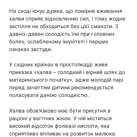
На сході існує думка, що помірне вживання
халви сприяє відновленню сил, і тому жодне
застілля не обходиться без цієї смакоти. З
давніх-давен солодість їли при головних
болях, ослабленому імунітеті і перших
ознаках застуди.
У східних країнах в простолюдді живе
приказка «халва – солодкий і вірний шлях до
материнського початку», адже молодій парі
перед зачаттям дитини рекомендується
поласувати даною солодкістю.
Халва обов’язково має бути присутня в
раціоні у вагітних жінок. У ній міститься
високий відсоток фолієвої кислоти, яка
сприятливо впливає на розвиток малюка.