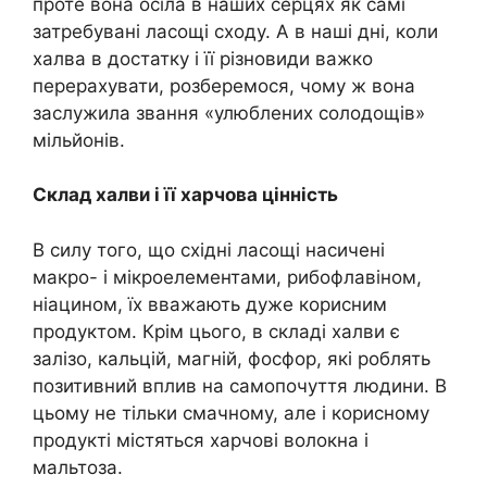
проте вона осіла в наших серцях як самі
затребувані ласощі сходу. А в наші дні, коли
халва в достатку і її різновиди важко
перерахувати, розберемося, чому ж вона
заслужила звання «улюблених солодощів»
мільйонів.
Склад халви і її харчова цінність
В силу того, що східні ласощі насичені
макро- і мікроелементами, рибофлавіном,
ніацином, їх вважають дуже корисним
продуктом. Крім цього, в складі халви є
залізо, кальцій, магній, фосфор, які роблять
позитивний вплив на самопочуття людини. В
цьому не тільки смачному, але і корисному
продукті містяться харчові волокна і
мальтоза.