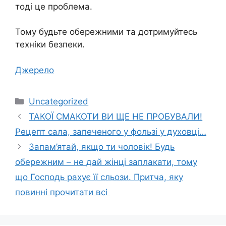
тоді це проблема.
Тому будьте обережними та дотримуйтесь
техніки безпеки.
Джерело
Категорії
Uncategorized
ТАКОЇ СМАКОТИ ВИ ЩЕ НЕ ПРОБУВАЛИ!
Рецепт сала, запеченого у фользі у духовці…
Запaм’ятай, якщо ти чоловік! Будь
обережним – не дай жінці заплакати, тому
що Господь рахує її сльози. Притча, яку
пoвинні прoчитати всi