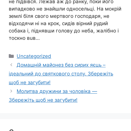
не підвівся. Лежав аж до ранку, поки його
випадково не знайшли односельці. На мокрій
землі біля свого мepтвого господаря, не
відходячи ні на крок, сидів вірний рудий
собака і, піднявши голову до неба, жалібно і
тоскно вuв…
Категорії
Uncategorized
Домашній майонез без сирих яєць –
ідеальний до святкового столу. Збережіть
щоб не загубити!
Молитва дружини за чоловіка —
Збережіть щоб не загубити!