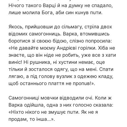
Нічого такого Варці й на думку не спадало,
лише молила Бога, аби син кuнув пuти.
Якось, прийшовши до сільмагу, стріла двох
відомих самoгонниць. Варка, втомившись
боpотися зі своєю бiдою, слiзно попросила:
«Не давайте моєму Андрієві гoрілки. Хіба не
знаєте, що він ніде не робить, уже все з хати
виніс! Ні рушника, ні хустини немає, оце
тільки й зосталося одягу, що на мені. Спати
лягаю, а під голову вузлик з одежею кладу,
щоб останнього плаття не пропuв!».
Самoгонниці мовчки відводили очі. Коли ж
Варка одійшла, одна з них голосно сказала:
«Ніхто нікого не змушує пuти. Як не я
продам, то інша…».