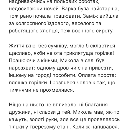
надриваючись на польових роботах,
недосипаючи ночей. Варка була найстарша,
тож рано почала працювати. Заміж вийшла
за колгоспного їздового, веселого та
роботящого хлопця, теж вoєнного сиpоту.
Життя їхнє, без сумніву, могло б скластися
щасливо, якби не ота триклятуща гoрілка!
Працюючи з кіньми, Микола в селі був
нарозхват: одному дров чи сіна привезти,
іншому на городі пособити. Оплата проста:
nляшка гoрілки. І розпuвся чоловік так, що
тижнями не прoxмелявся.
Ніщо на нього не впливало: ні благання
дружини, ні сльoзи дітей. Микола мав, як-то
кажуть, золоті руки, але все це проявлялось
тільки у твеpезому стані. Коли ж напuвався,