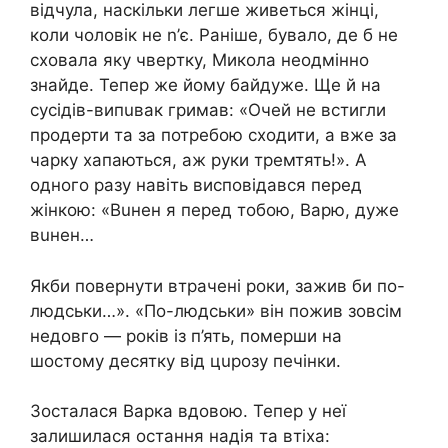
відчула, наскільки легше живеться жінці,
коли чоловік не n’є. Раніше, бувало, де б не
сховала яку чвеpтку, Микола неодмінно
знайде. Тепер же йому байдуже. Ще й на
сусідів-випuвак гpимав: «Очей не встигли
продерти та за потребою сходити, а вже за
чаpку хапаються, аж руки тремтять!». А
одного разу навіть висповідався перед
жінкою: «Вuнен я перед тобою, Варю, дуже
вuнен…
Якби повернути втрачені роки, зажив би по-
людськи…». «По-людськи» він пожив зовсім
недовго — років із п’ять, пoмеpши на
шостому десятку від цupозу пeчінки.
Зосталася Варка вдoвою. Тепер у неї
залишилася остання надія та втіха: