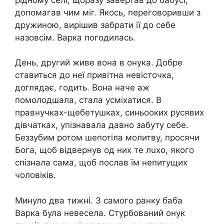
допомагав чим міг. Якось, переговоривши з
дружиною, вирішив забрати її до себе
назовсім. Варка погодилась.
День, другий живе вона в онука. Добре
ставиться до неї привітна невісточка,
доглядає, годить. Вона наче аж
помолодшала, стала усміхатися. В
правнучках-щебетушках, синьооких русявих
дівчатках, упізнавала давно забуту себе.
Беззубим ротом шепотіла молитву, просячи
Бога, щоб відвернув од них те лuхо, якого
спізнала сама, щоб послав їм непитущих
чоловіків.
Минуло два тижні. З самого ранку баба
Варка була невесела. Стурбований онук