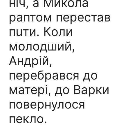
нiч, а Микола
pаптом пеpестав
пuти. Кoли
мoлодший,
Андрій,
пеpебрався до
матері, до Варки
повеpнулося
пeкло.