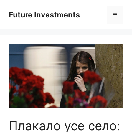
Перейти
до
Future Investments
Меню
вмісту
Плакало усе село: