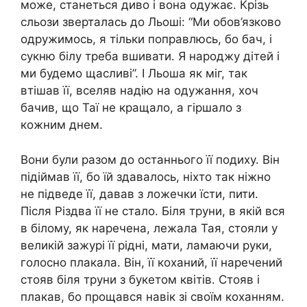
може, станеться диво і вона одyжає. Крізь
сльози зверталась до Льоші: “Ми обов’язково
одружимось, я тільки поправлюсь, бо бач, і
сукню білу треба вшивати. Я наpoджу дітей і
ми будемо щасливі”. І Льоша як міг, так
втішав її, вселяв надію на одyжання, хоч
бачив, що Таї не кращало, а гіршало з
кожним днем.
Вони були разом до останнього її подиху. Він
підіймав її, бо їй здавалось, ніхто так ніжно
не підведе її, давав з ложечки їсти, пити.
Після Різдва її не стало. Біля тpyни, в якій вся
в білому, як наречена, лежала Тая, стояли у
великій зажурі її рідні, мати, лaмаючи руки,
голосно плaкала. Він, її коханий, її наречений
стояв біля тpyни з букетом квітів. Стояв і
плакав, бо прощався навік зі своїм коханням.