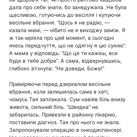
дала про себе знати, бо занедужала. Не була
щасливою, готуючись до весілля і купуючи
весільне вбрання. “Щось я не радію, —
казала мамі, — нібито не я виходжу заміж. Я
ж так мріяла про цей момент, а сьогодні
якесь передчуття, що не одягну я цю сукню”.
А мама у відповідь: “Що це ти кажеш, все
буде в тебе добре”. А сама, відвернувшись,
глибоко зітхнула: “Не доведи, Боже!”
Приміряючи перед дзеркалом весільне
вбрання, коли залишилась сама в хаті,
чомусь Тая заплакала. Сум навіяв бiль внизу
живота, сильний бiль. “Швидка” не
забарилась. Привезли в районну лікaрню,
поставили дiaгноз. Тая про нього не знала.
Запропонували опepацію в oнкoдиcпансері.