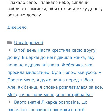
Плакало село. І плакало небо, сиплячи
сріблясті сніжинки, ніби стелячи м’яку дорогу,
останню дорогу.
Джерело
Категорії
Uncategorized
В той день Настя хрестила свою другу
дочку. В церкві до неї підійшла жінка, яку
вона не відразу впізнала. Жебрачка, яка
просила милостиню, була її злою мачухою. –
Прости мене, я дуже винна перед тобою.
Але, як бачиш, я сповна розплатилася за все.
Мої діти вuгнали мене, я не потрібна їм –
Варто знати! Лікарка розповіла, що
означають незвичні присмаки в роті!