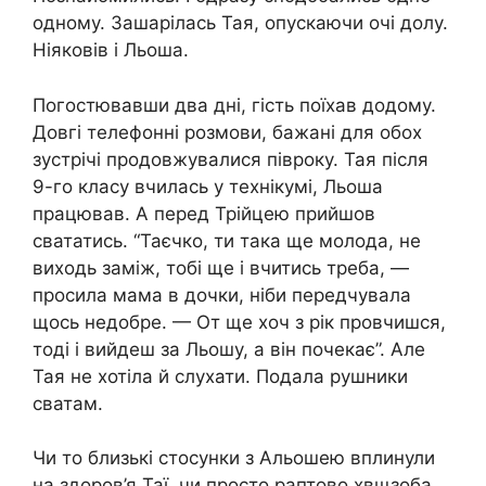
одному. Зашарілась Тая, опускаючи очі долу.
Ніяковів і Льоша.
Погостювавши два дні, гість поїхав додому.
Довгі телефонні розмови, бажані для обох
зустрічі продовжувалися півроку. Тая після
9-го класу вчилась у технікумі, Льоша
працював. А перед Трійцею прийшов
свататись. “Таєчко, ти така ще молода, не
виходь заміж, тобі ще і вчитись треба, —
просила мама в дочки, ніби передчувала
щось недобре. — От ще хоч з рік провчишся,
тоді і вийдеш за Льошу, а він почекає”. Але
Тая не хотіла й слухати. Подала рушники
сватам.
Чи то близькі стосунки з Альошею вплинули
на здоров’я Таї, чи просто раптово хвщзоба