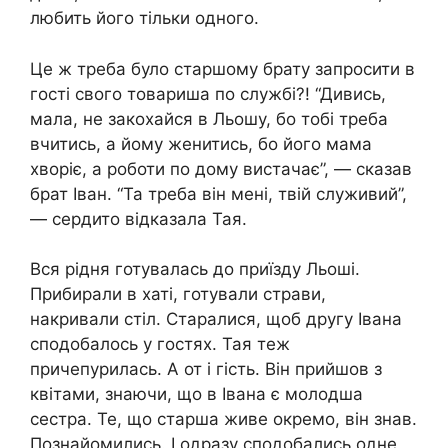
любить його тільки одного.
Це ж треба було старшому брату запросити в
гості свого товариша по службі?! “Дивись,
мала, не закохайся в Льошу, бо тобі треба
вчитись, а йому женитись, бо його мама
хвopіє, а роботи по дому вистачає”, — сказав
брат Іван. “Та треба він мені, твій служивий”,
— сердито відказала Тая.
Вся рідня готувалась до приїзду Льоші.
Прибирали в хаті, готували страви,
накривали стіл. Старалися, щоб другу Івана
сподобалось у гостях. Тая теж
причепурилась. А от і гість. Він прийшов з
квітами, знаючи, що в Івана є молодша
сестра. Те, що старша живе окремо, він знав.
Познайомились. І одразу сподобались одне