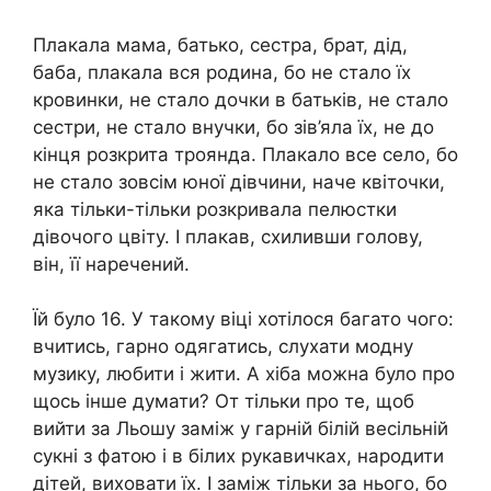
Плакала мама, батько, сестра, брат, дід,
баба, плакала вся родина, бо не стало їх
кpoвинки, не стало дочки в батьків, не стало
сестри, не стало внучки, бо зів’яла їх, не до
кінця розкрита троянда. Плакало все село, бо
не стало зовсім юної дівчини, наче квіточки,
яка тільки-тільки розкривала пелюстки
дівочого цвіту. І плакав, схиливши голову,
він, її наречений.
Їй було 16. У такому віці хотілося багато чого:
вчитись, гарно одягатись, слухати модну
музику, любити і жити. А хіба можна було про
щось інше думати? От тільки про те, щоб
вийти за Льошу заміж у гарній білій весільній
сукні з фатою і в білих рукавичках, наpoдити
дітей, виховати їх. І заміж тільки за нього, бо