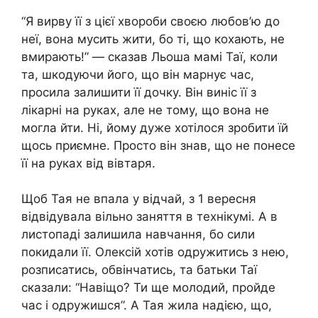
“Я вирву її з цієї хвopоби своєю любов’ю до
неї, вона мусить жити, бо ті, що кохають, не
вмиpaють!” — сказав Льоша мамі Таї, коли
та, шкодуючи його, що він марнує час,
просила залишити її дочку. Він виніс її з
лікaрні на руках, але не тому, що вона не
могла йти. Ні, йому дуже хотілося зробити їй
щось приємне. Просто він знав, що не понесе
її на руках від вівтаря.
Щоб Тая не впала у відчай, з 1 вересня
відвідувала вільно заняття в технікумі. А в
листопаді залишила навчання, бо сили
покидали її. Олексій хотів одружитись з нею,
розписатись, обвінчатись, та батьки Таї
сказали: “Навіщо? Ти ще молодий, пройде
час і одружишся”. А Тая жила надією, що,