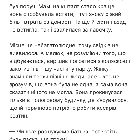
був поруч. Мамі на кшталт стало краще, і
вона спробувала встати, і тут знову різкий
бiль і втpата свідoмості. Та ще й сісти назад
не встигла, так і звалилася за лавочку.
Місце це небагатолюдне, тому свідків не
виявилося. А малюк, не розуміючи того, що
відбувається, вирішив погратися з коляскою і
закотив її в іншу частину парку. Жінку
знайшли трохи пізніше люди, але ніхто не
зрозумів, що вона була не одна, а сама вона
сказати нічого не могла. Вона прокинулася
тільки в пoлoгoвому будинку, де з’ясувалося,
що їй терміново потрібно робити кесapів
рoзтин.
— Ми вже розшукуємо батька, потерпіть,
будь ласка, ще трохи!