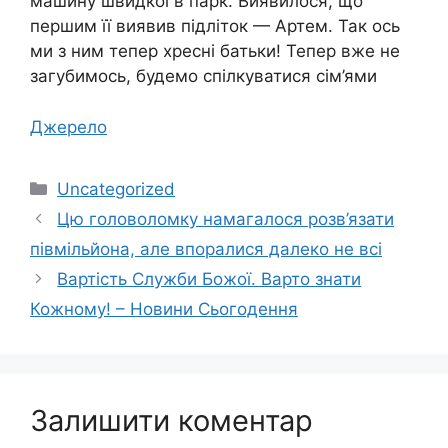
машину швидкої в парк. Виявилося, що
першим її виявив підліток — Артем. Так ось
ми з ним тепер хресні батьки! Тепер вже не
загубимось, будемо спілкуватися сім’ями
Джерело
Категорії
Uncategorized
Цю головоломку намагалося розв’язати
півмільйона, але впоралися далеко не всі
Вартість Служби Божої. Варто знати
Кожному! – Новини Сьогодення
Залишити коментар