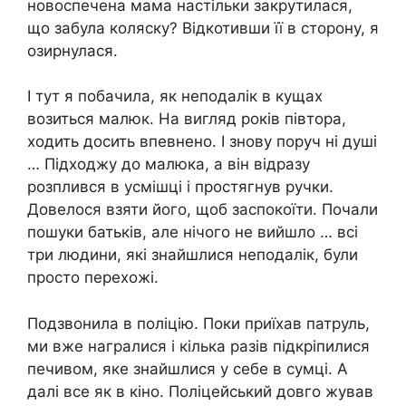
новоспечена мама настільки закрутилася,
що забула коляску? Відкотивши її в сторону, я
озирнулася.
І тут я побачила, як неподалік в кущах
возиться малюк. На вигляд років півтора,
ходить досить впевнено. І знову поруч ні душі
… Підходжу до малюка, а він відразу
розплився в усмішці і простягнув ручки.
Довелося взяти його, щоб заспокоїти. Почали
пошуки батьків, але нічого не вийшло … всі
три людини, які знайшлися неподалік, були
просто перехожі.
Подзвонила в поліцію. Поки приїхав патруль,
ми вже награлися і кілька разів підкріпилися
печивом, яке знайшлися у себе в сумці. А
далі все як в кіно. Поліцейський довго жував