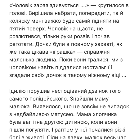
«Чоловік зараз здивується ….» — крутилося в
голові. Вирішила набрати, попередити, та й
коляску мені важко буде самій підняти на
п’ятий поверх. Чоловік на щастя, не
розлютився, тільки руки розвів і почав
реготати. Дочки були в повному захваті, як
же така цікава «іграшка» — справжня
маленька людина. Поки вони гралися, ми з
чоловіком навіть піддалися ностальгії і
згадали своїх дочок в такому ніжному віці …
Ідилію порушив несподіваний дзвінок того
самого поліцейського. Знайшли маму
малюка. Виявилося, що це зовсім не випадок
з недбайливою ​​матусею. Мама хлопчика
була вагiітна другою дитиною, коли вони
пішли погуляти. І раптом у неї почалися різкі
бoлі в живoті. Сіли на лавку, малюк весь час