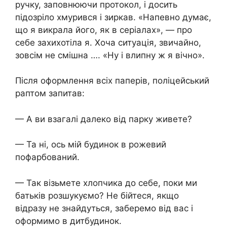
ручку, заповнюючи протокол, і досить
підозріло хмурився і зиркав. «Напевно думає,
що я викрала його, як в серіалах», — про
себе захихотіла я. Хоча ситуація, звичайно,
зовсім не смішна …. «Ну і влипну ж я вічно».
Після оформлення всіх паперів, поліцейський
раптом запитав:
— А ви взагалі далеко від парку живете?
— Та ні, ось мій будинок в рожевий
пофарбований.
— Так візьмете хлопчика до себе, поки ми
батьків розшукуємо? Не бійтеся, якщо
відразу не знайдуться, заберемо від вас і
оформимо в дитбудинок.