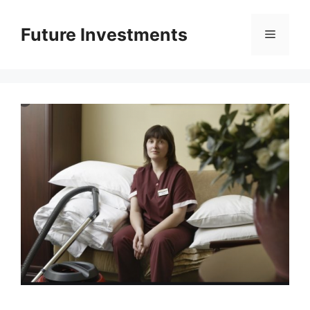
Перейти
до
Future Investments
Меню
вмісту