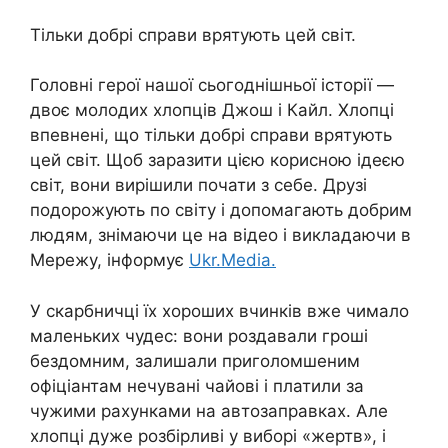
Тільки добрі справи врятують цей світ.
Головні герої нашої сьогоднішньої історії —
двоє молодих хлопців Джош і Кайл. Хлопці
впевнені, що тільки добрі справи врятують
цей світ. Щоб заразити цією корисною ідеєю
світ, вони вирішили почати з себе. Друзі
подорожують по світу і допомагають добрим
людям, знімаючи це на відео і викладаючи в
Мережу, інформує
Ukr.Media.
У скарбничці їх хороших вчинків вже чимало
маленьких чудес: вони роздавали гроші
бездомним, залишали приголомшеним
офіціантам нечувані чайові і платили за
чужими рахунками на автозаправках. Але
хлопці дуже розбірливі у виборі «жертв», і