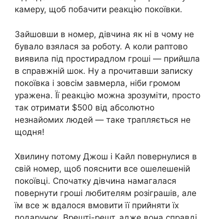
камеру, щоб побачити реакцію покоївки.
Зайшовши в номер, дівчина як ні в чому не
бувало взялася за роботу. А коли раптово
виявила під простирадлом гроші — прийшла
в справжній шок. Ну а прочитавши записку
покоївка і зовсім завмерла, ніби громом
уражена. Її реакцію можна зрозуміти, просто
так отримати $500 від абсолютно
незнайомих людей — таке трапляється не
щодня!
Хвилину потому Джош і Кайл повернулися в
свій номер, щоб пояснити все ошелешеній
покоївці. Спочатку дівчина намагалася
повернути гроші любителям розіграшів, але
їм все ж вдалося вмовити її прийняти їх
подарунок. Врешті-решт, адже вона справді