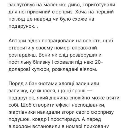
заслуговує на маленьке диво, і приготували
для неї приємний сюрприз. Хоча на перший
погляд це навряд чи було схоже на
подарунок…
Автори відео попрацювали на совість, щоб
створити у своєму номері справжній
розгардіяш. Вони як слід розворушили
постільну білизну і сховали під нею 20-
доларові купюри, розкладені віялом.
Поряд з банкнотами хлопці залишили
записку, де йшлося, що ці гроші —
подарунок, який дівчина спокійно може взяти
собі. Щоб створити ефект несподіванки,
жартівники накидали згори свого сюрпризу
подушок, ковдр і простирадл. А перед
відходом встановили в номері приховану