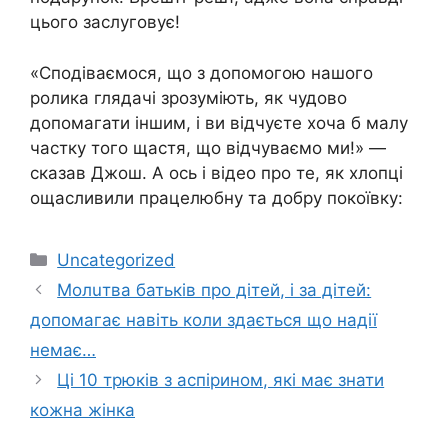
цього заслуговує!
«Сподіваємося, що з допомогою нашого
ролика глядачі зрозуміють, як чудово
допомагати іншим, і ви відчуєте хоча б малу
частку того щастя, що відчуваємо ми!» —
сказав Джош. А ось і відео про те, як хлопці
ощасливили працелюбну та добру покоївку:
Категорії
Uncategorized
Молuтва батьків про дітей, і за дітей:
допомагає навіть коли здається що надії
немає…
Ці 10 трюків з аспірином, які має знати
кожна жінка