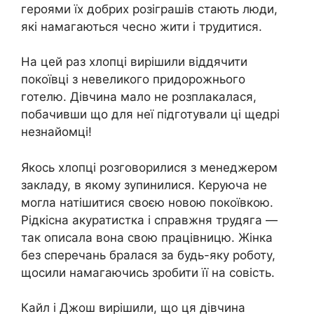
героями їх добрих розіграшів стають люди,
які намагаються чесно жити і трудитися.
На цей раз хлопці вирішили віддячити
покоївці з невеликого придорожнього
готелю. Дівчина мало не розплакалася,
побачивши що для неї підготували ці щедрі
незнайомці!
Якось хлопці розговорилися з менеджером
закладу, в якому зупинилися. Керуюча не
могла натішитися своєю новою покоївкою.
Рідкісна акуратистка і справжня трудяга —
так описала вона свою працівницю. Жінка
без сперечань бралася за будь-яку роботу,
щосили намагаючись зробити її на совість.
Кайл і Джош вирішили, що ця дівчина