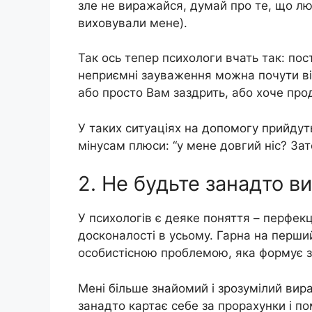
зле не виражайся, думай про те, що лю
виховували мене).
Так ось тепер психологи вчать так: пос
неприємні зауваження можна почути ві
або просто Вам заздрить, або хоче пр
У таких ситуаціях на допомогу прийдуть
мінусам плюси: “у мене довгий ніс? Зат
2. Не будьте занадто в
У психологів є деяке поняття – перфекц
досконалості в усьому. Гарна на перши
особистісною проблемою, яка формує з
Мені більше знайомий і зрозумілий вир
занадто картає себе за прорахунки і по