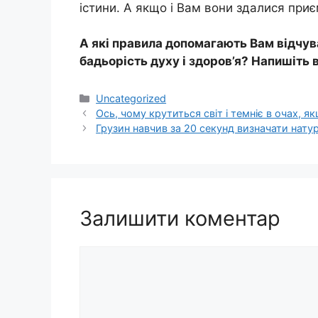
істини. А якщо і Вам вони здалися при
А які правила допомагають Вам відчув
бадьорість духу і здоров’я? Напишіть в
Категорії
Uncategorized
Ось, чому крутиться світ і темніє в очах, я
Грузин навчив за 20 секунд визначати нату
Залишити коментар
Коментар