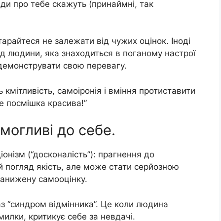
ди про тебе скажуть (принаймні, так
тарайтеся не залежати від чужих оцінок. Іноді
д людини, яка знаходиться в поганому настрої
одемонструвати свою перевагу.
 кмітливість, самоіронія і вміння протиставити
е посмішка красива!”
имогливі до себе.
іонізм (“досконалість”): прагнення до
й погляд якість, але може стати серйозною
анижену самооцінку.
аз “синдром відмінника”. Це коли людина
милки, критикує себе за невдачі.