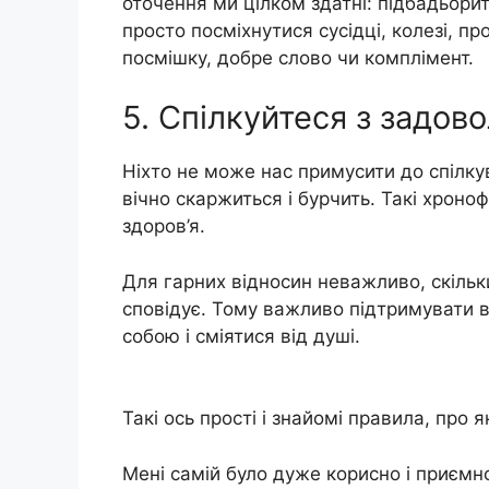
оточення ми цілком здатні: підбадьорит
просто посміхнутися сусідці, колезі, пр
посмішку, добре слово чи комплімент.
5. Спілкуйтеся з задов
Ніхто не може нас примусити до спілку
вічно скаржиться і бурчить. Такі хроно
здоров’я.
Для гарних відносин неважливо, скільки
сповідує. Тому важливо підтримувати 
собою і сміятися від душі.
Такі ось прості і знайомі правила, про 
Мені самій було дуже корисно і приємно 