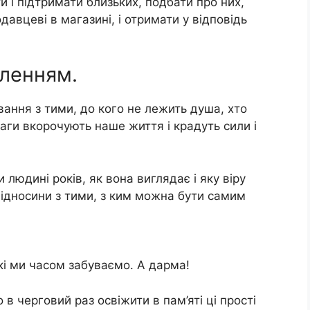
и і підтримати близьких, подбати про них,
одавцеві в магазині, і отримати у відповідь
оленням.
вання з тими, до кого не лежить душа, хто
фаги вкорочують наше життя і крадуть сили і
 людині років, як вона виглядає і яку віру
відносини з тими, з ким можна бути самим
які ми часом забуваємо. А дарма!
в черговий раз освіжити в пам’яті ці прості