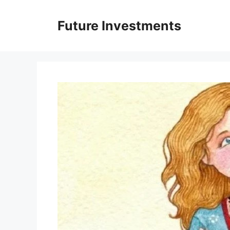
Перейти
до
Future Investments
вмісту