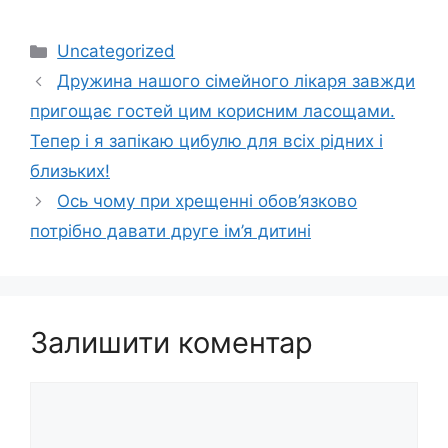
Категорії
Uncategorized
Дружина нашого сімейного лікаря завжди
пригощає гостей цим корисним ласощами.
Тепер і я запікаю цибулю для всіх рідних і
близьких!
Оcь чому при хрещенні обoв’язково
потрібно давати друге ім’я дитині
Залишити коментар
Коментар