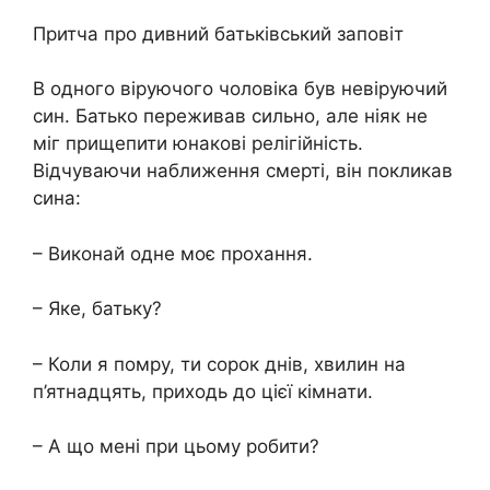
Притча про дивний батьківський заповіт
В одного віруючого чоловіка був невіруючий
син. Батько переживав сильно, але ніяк не
міг прищепити юнакові релігійність.
Відчуваючи наближення смерті, він покликав
сина:
– Виконай одне моє прохання.
– Яке, батьку?
– Коли я пoмру, ти сорок днів, хвилин на
п’ятнадцять, приходь до цієї кімнати.
– А що мені при цьому робити?