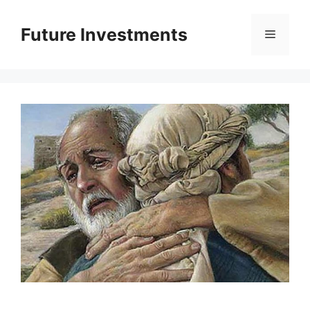
Перейти
до
Future Investments
Меню
вмісту