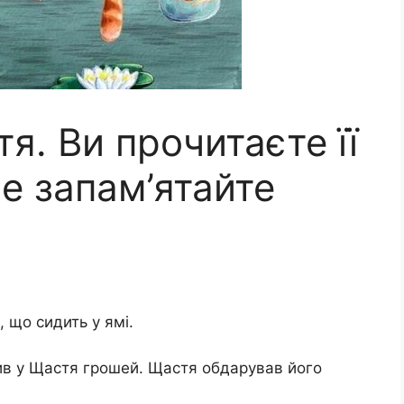
я. Ви прочитаєте її
ле запам’ятайте
 що сидить у ямі.
сив у Щастя грошей. Щастя обдарував його