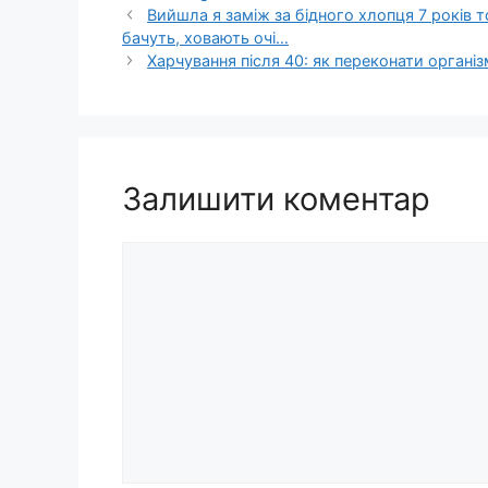
Вийшла я заміж за бідного хлопця 7 років том
бачуть, ховaють очі…
Харчування після 40: як переконати організ
Залишити коментар
Коментар