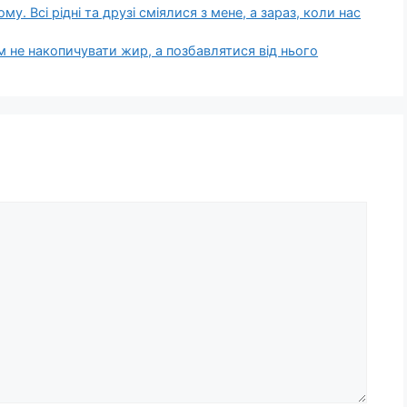
у. Всі рідні та друзі сміялися з мене, а зараз, коли нас
м не накопичувати жир, а позбавлятися від нього