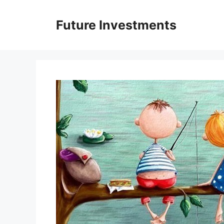
Перейти
до
Future Investments
вмісту