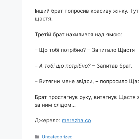
Інший брат попросив красиву жінку. Тут
щастя.
Третій брат нахилився над ямою:
– Що тобі потрібно? – Запитало Щастя
–
А тобі що потрібно?
– Запитав брат.
– Витягни мене звідси, – попросило Ща
Брат простягнув руку, витягнув Щастя з
за ним слідом…
Джерело:
merezha.co
Категорії
Uncategorized