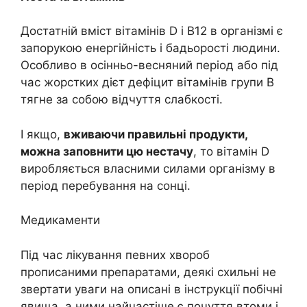
Достатній вміст вітамінів D і B12 в організмі є
запорукою енергійність і бадьорості людини.
Особливо в осінньо-весняний період або під
час жорстких дієт дефіцит вітамінів групи B
тягне за собою відчуття слабкості.
І якщо,
вживаючи правильні продукти,
можна заповнити цю нестачу
, то вітамін D
виробляється власними силами організму в
період перебування на сонці.
Медикаменти
Під час лікування певних хвороб
прописаними препаратами, деякі схильні не
звертати уваги на описані в інструкції побічні
явища, а ними найчастіше є почуття втоми і