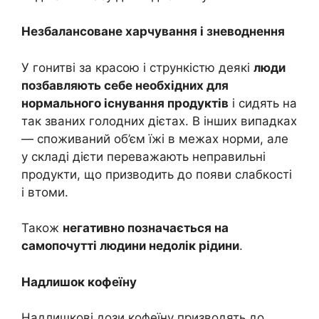
Незбалансоване харчування і зневоднення
У гонитві за красою і стрункістю деякі
люди
позбавляють себе необхідних для
нормального існування продуктів
і сидять на
так званих голодних дієтах. В інших випадках
— споживаний об’єм їжі в межах норми, але
у складі дієти переважають неправильні
продукти, що призводить до появи слабкості
і втоми.
Також
негативно позначається на
самопочутті людини недолік рідини
.
Надлишок кофеїну
Надлишкові дози кофеїну призводять до