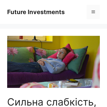
Перейти
до
Future Investments
Меню
вмісту
Сильна слабкість,