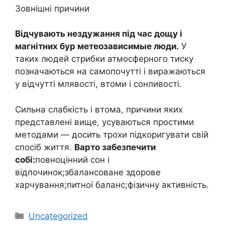
Зовнішні причини
Відчувають нездужання під час дощу і
магнітних бур метеозависимые люди.
У
таких людей стрибки атмосферного тиску
позначаються на самопочутті і виражаються
у відчутті млявості, втоми і сонливості.
Сильна слабкість і втома, причини яких
представлені вище, усуваються простими
методами — досить трохи підкоригувати свій
спосіб життя.
Варто забезпечити
собі:
повноцінний сон і
відпочинок;збалансоване здорове
харчування;питної баланс;фізичну активність.
Категорії
Uncategorized