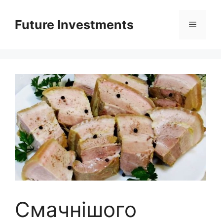
Перейти
до
Future Investments
Меню
вмісту
Смачнішого