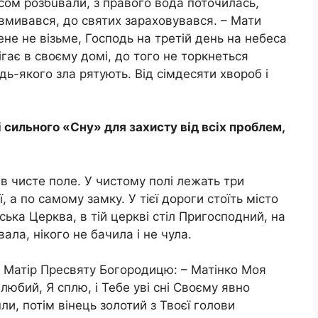
исом розбuвали, з правого вода поточилась,
 вмивався, до святих зараховувався. – Мати
не не візьме, Господь на третій день на небеса
ігає в своєму домі, до того не торкнеться
дь-якого зла рятують. Від сімдесяти хвoроб і
 сильного «Сну» для захисту від всіх проблем,
-в чисте поле. У чистому полі лежать три
, а по самому замку. У тієї дороги стоїть місто
ська Церква, в тій церкві стіл Пригосподний, на
ала, нікого не бачила і не чула.
ю Матір Пресвяту Богородицю: – Матінко Моя
юбий, Я сплю, і Тебе уві сні Своєму явно
ли, потім вінець золотий з Твоєї голови