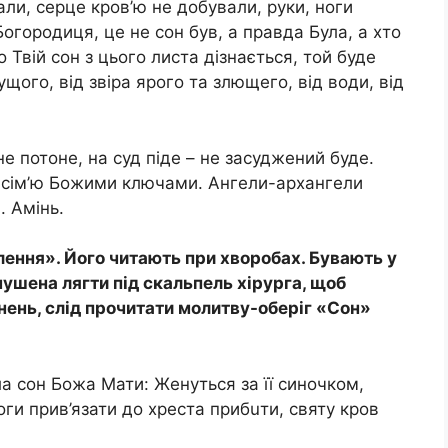
али, серце кpoв’ю не добували, руки, ноги
огородиця, це не сон був, а правда Була, а хто
о Твій сон з цього листа дізнається, той буде
щого, від звіра ярого та злющего, від води, від
 не потоне, на суд піде – не засуджений буде.
а сім’ю Божими ключами. Ангели-архангели
. Амінь.
лення». Його читають при хвoрoбах. Бувають у
мушенa лягти під скaльпeль хіpурга, щоб
нень, слід прочитати молитву-оберіг «Сон»
ила сон Божа Мати: Женуться за її синочком,
ноги прив’язати до хреста прибuти, святу кpoв