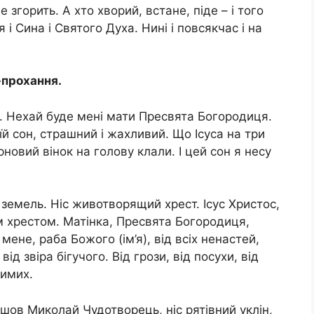
не згорить. А хто хворий, встане, піде – і того
 і Сина і Святого Духа. Нині і повсякчас і на
-прохання.
нь. Нехай буде мені мати Пресвята Богородиця.
їй сон, стpaшний і жaхливий. Що Ісуса на три
новий вінок на голову клали. І цей сон я несу
 земель. Ніс животворящий хрест. Ісус Христос,
м хрестом. Матінка, Пресвята Богородиця,
ене, раба Божого (ім’я), від всіх ненастей,
від звіра бiгучoго. Від грози, від посухи, від
димих.
т ішов Миколай Чудотворець, ніс рятівний уклін,