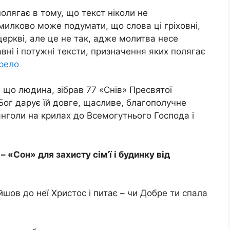
полягає в тому, що текст ніколи не
илково може подумати, що слова ці гріховні,
церкві, але це не так, адже молитва несе
вні і потужні тексти, призначення яких полягає
рело
у, що людина, зібрав 77 «Снів» Пресвятої
Бог дарує їй довге, щасливе, благополучне
 янголи на крилах до Всемогутнього Господа і
 «Сон» для захисту сім’ї і будинку від
йшов до неї Христос і питає – чи Добре ти спала