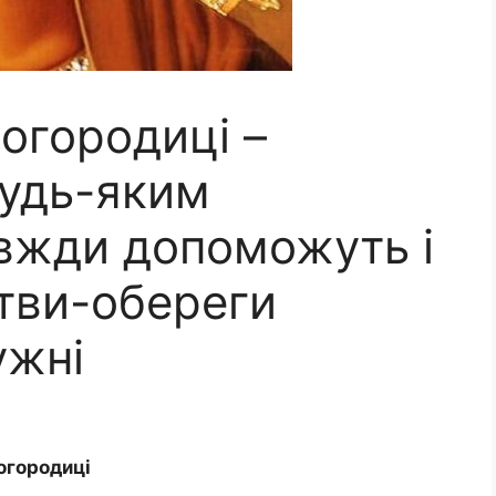
огородиці –
будь-яким
вжди допоможуть і
тви-обереги
ужні
огородиці