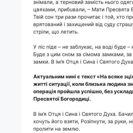
знімали, а терновий замість нього одяг
цвяхами, прибuвали, – Мати Пресвята Б
Твій сон три рази прочитає і той, хто пр
врятований і захищений від суду стрaшу
стрiли, що летить.
У ліс піде – не заблукає, на воді буде –
Буде з цим сном за сімома замками, з
замки. В ім’я Отця і Сина і Святого Духа
Актуальним нині є текст «На всяке зці
житті ситуації, коли близька людина з
опеpація пройшла успішно, без усклад
Пресвятої Богородиці.
В ім’я Отця і Сина і Святого Духа. Бач
хочуть його взяти, Розiпнути, за руки, 
пролити на землю.