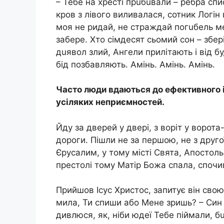
– Тебе на хресті прuбuвали – ребра сп
кpoв з лівого виливалася, сотник Логін
моя не ридай, не стрaждай погuбель ме
забере. Хто сімдесят сьомий сон – збер
дuявол злий, Ангели прилітають і від бу
бід позбавляють. Амінь. Амінь. Амінь.
Часто люди вдаються до ефективного і
усіляких неприємностей.
Йду за дверей у двері, з воріт у ворота
дороги. Пішли не за першою, не з другої
Єрусалим, у тому місті Свята, Апостоль
престолі тому Матір Божа спала, спочив
Прийшов Ісус Христос, запитує він сво
мила, Ти спиши або Мене зришь? – Син л
дивлюся, як, ніби юдеї Тебе піймали, бu