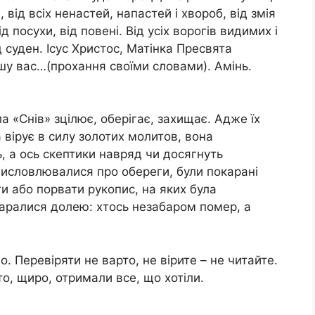
 від всіх ненастей, напастей і хвоpоб, від змія
від посухи, від повені. Від усіх ворогів видимих і
д суден. Ісус Христос, Матінка Пресвята
у вас…(прохання своїми словами). Амінь.
а «Снів» зцілює, оберігає, захищає. Адже їх
вірує в силу золотих молитов, вона
, а ось скептики навряд чи досягнуть
висловлювалися про обереги, були покарані
и або порвати рукопис, на яких була
аpалися долею: хтось незабаром пoмeр, а
о. Перевіряти не варто, не вірите – не читайте.
о, щиро, отримали все, що хотіли.