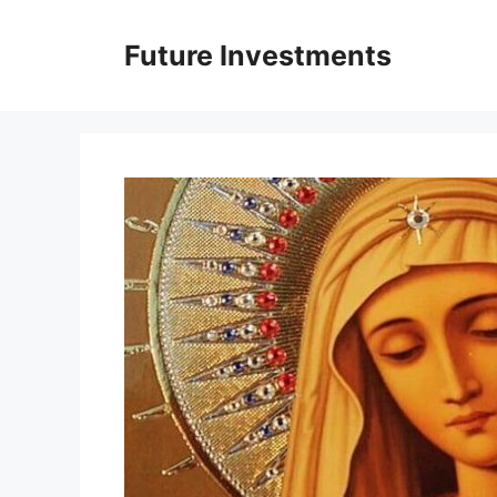
Перейти
до
Future Investments
вмісту