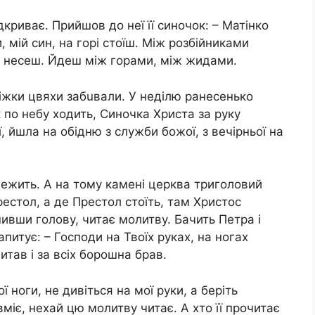
ідкриває. Прийшов до неї її синочок: – Матінко
и, мій син, на горі стоїш. Між розбiйниками
й несеш. Йдеш між горами, між жидами.
ніжки цвяхи забuвали. У неділю ранесенько
 по небу ходить, Синочка Христа за руку
, йшла на обідню з служби божої, з вечірньої на
лежить. А на тому камені церква триголовий
рестол, а де Престол стоїть, там Христос
ивши голову, читає молитву. Бачить Петра і
апитує: – Господи на Твоїх руках, на ногах
читав і за всіх борошна брав.
ї ноги, не дивіться на мої руки, а беріть
о вміє, нехай цю молитву читає. А хто її прочитає