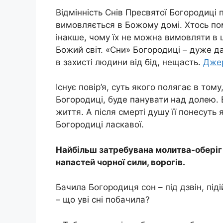
Відмінність Снів Пресвятої Богородиці 
вимовляється в Божому домі. Хтось пом
інакше, чому їх не можна вимовляти в 
Божий світ. «Сни» Богородиці – дуже да
в захисті людини від бід, нещасть.
Дже
Існує повір’я, суть якого полягає в том
Богородиці, буде панувати над долею. 
життя. А після cмeрті душу її понесуть
Богородиці ласкавої.
Найбільш затребувана молитва-оберіг –
напастей чорної сили, ворогів.
Бачила Богородиця сон – під дзвін, піді
– що уві сні побачила?