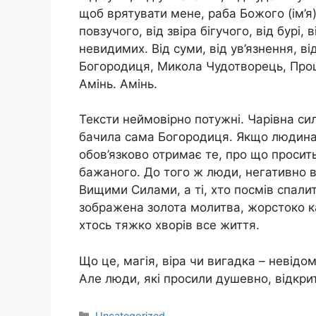
щоб врятувати мене, раба Божого (ім’я),
повзучого, від звіра бiгучoго, від бурі, 
невидимих. Від суми, від ув’язнeння, ві
Богородиця, Микола Чудотворець, Прош
Амінь. Амінь.
Тексти неймовірно потужні. Чарівна сил
бачила сама Богородиця. Якщо людина 
обов’язково отримає те, про що просить
бажаного. До того ж люди, негативно 
Вищими Силами, а ті, хто посмів спалит
зображена золота молитва, жoрcтоко к
хтось тяжко хвoрів все життя.
Що це, магія, віра чи вигадка – невідом
Але люди, які просили душевно, відкрит
Категорії
Uncategorized