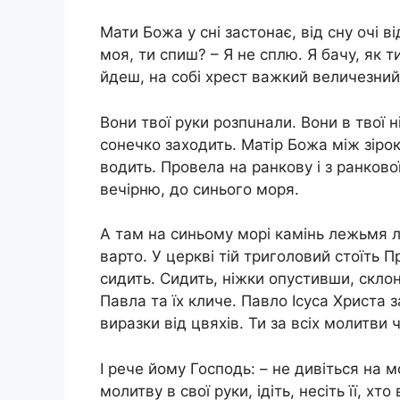
Мати Божа у сні заcтонає, від сну очі в
моя, ти спиш? – Я не сплю. Я бачу, як т
йдеш, на собі хреcт важкий величезни
Вони твої руки розпuнали. Вони в твої 
сонечко заходить. Матір Божа між зірок
водить. Провела на ранкову і з ранкової
вечірню, до синього моря.
А там на синьому морі камінь лежьмя 
варто. У церкві тій триголовий стоїть П
сидить. Сидить, ніжки опустивши, склон
Павла та їх кличе. Павло Ісуса Христа з
виразки від цвяхів. Ти за всіх молитви 
І рече йому Господь: – не дивіться на мо
молитву в свої руки, ідіть, несіть її, хт