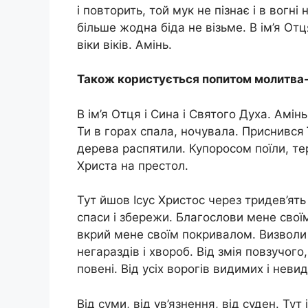
і повторить, той мyк не пізнає і в вогні 
більше жодна біда не візьме. В ім’я Отця
віки віків. Амінь.
Також користується попитом молитва
В ім’я Отця і Сина і Святого Духа. Амі
Ти в горах спала, ночувала. Приснився 
дерева распятили. Купоросом поїли, тер
Христа на престол.
Тут йшов Ісус Христос через тридев’ять
спаси і збережи. Благослови мене свої
вкрий мене своїм покривалом. Визволи м
негараздів і хвороб. Від змія повзучого, 
повені. Від усіх ворогів видимих і неви
Від суми, від ув’язнення, від суден. Ту