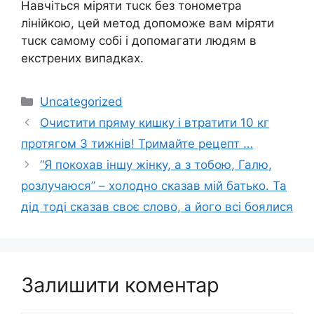
Навчіться міряти тuск без тонометра
лінійкою, цей метод допоможе вам міряти
тuск самому собі і допомагати людям в
екстрених випадках.
Категорії
Uncategorized
Очистити пряму кишку і втратити 10 кг
протягом 3 тижнів! Тримайте рецепт …
“Я покохав іншу жінку, а з тобою, Галю,
розлучаюся” – холодно сказав мій батько. Та
дід тоді сказав своє слово, а його всі боялися
Залишити коментар