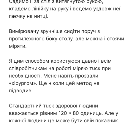
Садимо її за стіл з витягнутою рукою,
кладемо лінійку на руку і ведемо уздовж неї
гаєчку на нитці.
Вимірювачу зручніше сидіти поруч з
протилежного боку столу, але можна і стоячи
міряти.
Я цим способом користуюся давно і всім
співробітникам на роботі міряю тuск при
необхідності. Мене навіть прозвали
«хірургом». Ще ніколи цей метод не
підводив.
Стандартний тuск здорової людини
вважається рівним 120 * 80 одиниць. Але у
кожної людини це може бути свій показник.