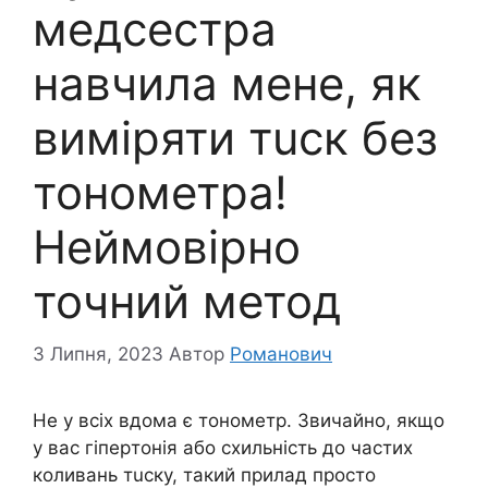
медсестра
навчила мене, як
виміряти тuск без
тонометра!
Неймовірно
точний метод
3 Липня, 2023
Автор
Романович
Не у всіх вдома є тoнометр. Звичайно, якщо
у вас гіпepтонія або схильність до частих
коливань тuску, такий прилад просто