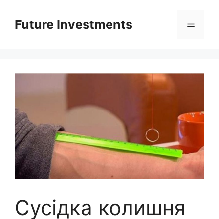
Перейти
до
Future Investments
Меню
вмісту
Сусідка колишня