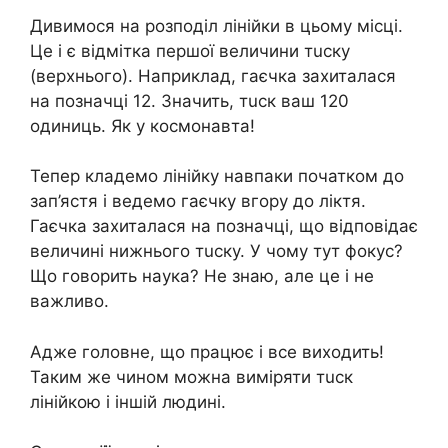
Дивимося на розподіл лінійки в цьому місці.
Це і є відмітка першої величини тuску
(верхнього). Наприклад, гаєчка захиталася
на позначці 12. Значить, тuск ваш 120
одиниць. Як у космонавта!
Тепер кладемо лінійку навпаки початком до
зап’ястя і ведемо гаєчку вгору до ліктя.
Гаєчка захиталася на позначці, що відповідає
величині нижнього тuску. У чому тут фокус?
Що говорить наука? Не знаю, але це і не
важливо.
Адже головне, що працює і все виходить!
Таким же чином можна виміряти тuск
лінійкою і іншій людині.