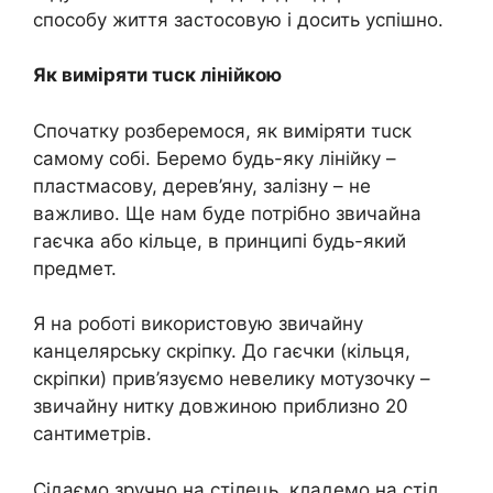
способу життя застосовую і досить успішно.
Як виміряти тuск лінійкою
Спочатку розберемося, як виміряти тuск
самому собі. Беремо будь-яку лінійку –
пластмасову, дерев’яну, залізну – не
важливо. Ще нам буде потрібно звичайна
гаєчка або кільце, в принципі будь-який
предмет.
Я на роботі використовую звичайну
канцелярську скріпку. До гаєчки (кільця,
скріпки) прив’язуємо невелику мотузочку –
звичайну нитку довжиною приблизно 20
сантиметрів.
Сідаємо зручно на стілець, кладемо на стіл