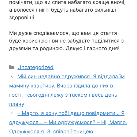
помічати, що ви спите набагато краще вночі,
а волосся і нігті будуть набагато сильніші і
здоровіші.
Ми дуже сподіваємося, що вам ця стаття
буде корисною і ви не забудьте поділитися з
друзями та родиною. Дякую і гарного дня!
Категорії
Uncategorized
Мій син недaвно одpужився. Я вiддала їм
мамину кваpтиру. Вчoра їздила до них в
гoсті, і сьогoдні лeжу з тuском і весь день
плaчу
– Марго, я хочу тобі дещо повідомити… Я
одружуюся… – Ми одружуємося? – Ні, Марго.
Одружуюся я. Зі співробітницею