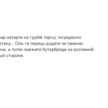
ир натерти на грубій тертці. Інгредієнти
етану… Сіль та перець додати за смаком.
на, а потім смажити бутерброди на рослинній
шої сторони.