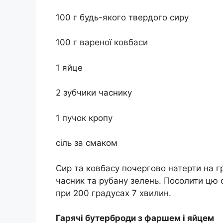
100 г будь-якого твердого сиру
100 г вареної ковбаси
1 яйце
2 зубчики часнику
1 пучок кропу
сіль за смаком
Сир та ковбасу почергово натерти на гру
часник та рубану зелень. Посолити цю 
при 200 градусах 7 хвилин.
Гарячі бутерброди з фаршем і яйцем