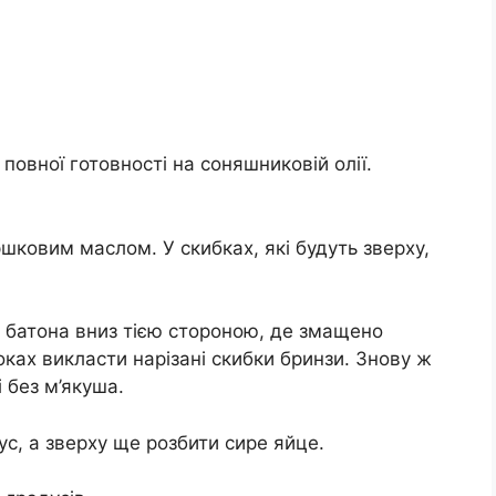
овної готовності на соняшниковій олії.
шковим маслом. У скибках, які будуть зверху,
и батона вниз тією стороною, де змащено
оках викласти нарізані скибки бринзи. Знову ж
 без м’якуша.
ус, а зверху ще розбити сире яйце.