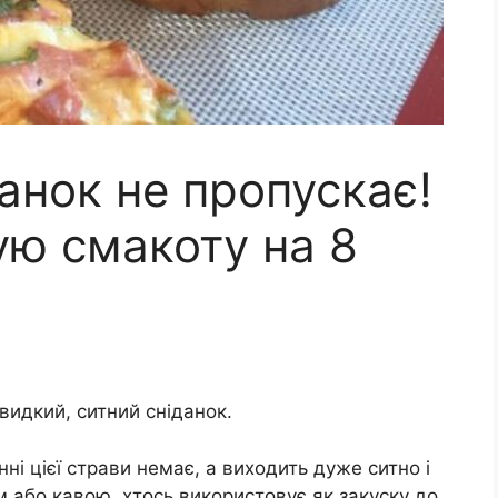
данок не пропускає!
ую смакоту на 8
видкий, ситний сніданок.
ні цієї страви немає, а виходить дуже ситно і
єм або кавою, хтось використовує як закуску до