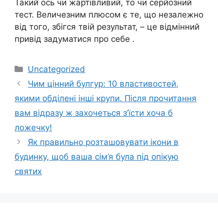
Такий ось чи жартівливий, то чи серйозний
тест. Величезним плюсом є те, що незалежно
від того, збігся твій результат, – це відмінний
привід задуматися про себе .
Категорії
Uncategorized
Чим цінний булгур: 10 властивостей,
якими обділені інші крупи. Після прочитання
вам відразу ж захочеться з’їсти хоча б
ложечку!
Як правильно розташовувати ікони в
будинку, щоб ваша сім’я була під опікую
святих