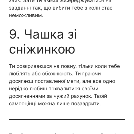
звик. Зате ти вмієш зосереджуватися на
завданні так, що вибити тебе з колії стає
неможливим.
9. Чашка зі
сніжинкою
Ти розкриваєшся на повну, тільки коли тебе
люблять або обожнюють. Ти граючи
досягаєш поставленої мети, але все одно
нерідко любиш похвалитися своїми
досягненнями за чужий рахунок. Твоїй
самооцінці можна лише позаздрити.