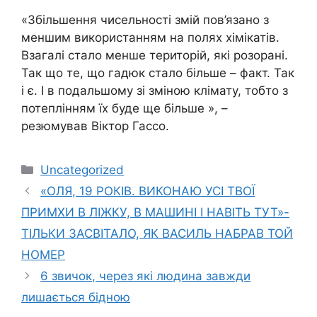
«Збільшення чисельності змій пов’язано з
меншим використанням на полях хімікатів.
Взагалі стало менше територій, які розорані.
Так що те, що гадюк стало більше – факт. Так
і є. І в подальшому зі зміною клімату, тобто з
потеплінням їх буде ще більше », –
резюмував Віктор Гассо.
Категорії
Uncategorized
«ОЛЯ, 19 РОКІВ. ВИКОНАЮ УСІ ТВОЇ
ПРИМХИ В ЛIЖКУ, В МAШИНІ І НАВІТЬ ТУТ»-
ТІЛЬКИ ЗАСВІТАЛО, ЯК ВАСИЛЬ НАБРАВ ТОЙ
НОМЕР
6 звичок, через які людина завжди
лишається бідною