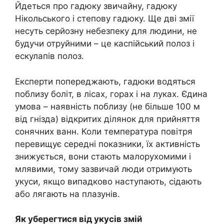
Йдеться про гадюку звичайну, гадюку
Нікольського і степову гадюку. Ще дві змії
несуть серйозну небезпеку для людини, не
будучи отруйними – це каспійський полоз і
ескулапів полоз.
Експерти попереджають, гадюки водяться
поблизу боліт, в лісах, горах і на луках. Єдина
умова – наявність поблизу (не більше 100 м
від гнізда) відкритих ділянок для прийняття
сонячних ванн. Коли температура повітря
перевищує середні показники, їх активність
знижується, вони стають малорухомими і
млявими, тому зазвичай люди отримують
укуси, якщо випадково наступають, сідають
або лягають на плазунів.
Як уберегтися від укусів змій