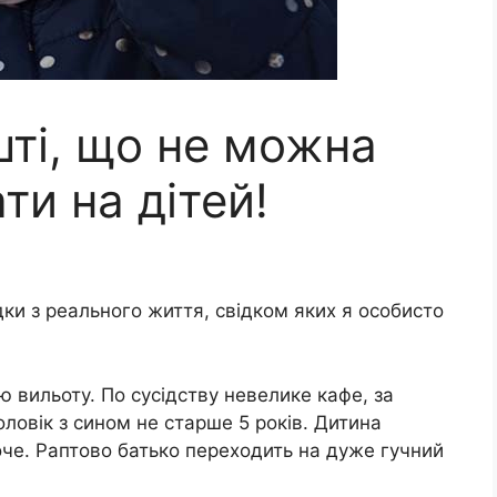
шті, що не можна
и на дітей!
ки з реального життя, свідком яких я особисто
ю вильоту. По сусідству невелике кафе, за
ловік з сином не старше 5 років. Дитина
оче. Раптово батько переходить на дуже гучний