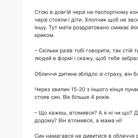
Стою в довгій черзі на паспортному конт
черзі стояли і діти. Хлопчик щоб не засн
іншу. Тут мати роздратовано смикає йог
криком.
– Скільки разів тобі говорити, так стій
людей в формі і скажу, щоб тебе забрал
Обличчя дитини зблідло зі страху, він 
Через хвилин 15-20 з іншого кінця лун
стояв син. Вік більше 4 років.
– Що кажеш, втомився? А я ні чи що? Д
додому? Він втомився, а мама ні!
Син намагався не дивитися в обличчя р