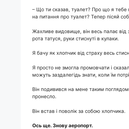
– Що ти сказав, туалет? Про що я тебе 
на питання про туалет? Тепер пісяй собі
Жахливе видовище, він весь палає від з
рота татуся, руки стиснуті в кулаки.
Я бачу як хлопчик від страху весь стис
Я просто не змогла промовчати і сказал
можуть заздалегідь знати, коли їм потрі
Він подивився на мене таким поглядом,
пронесло.
Він встав і поволік за собою хлопчика.
Ось ще. Знову аеропорт.