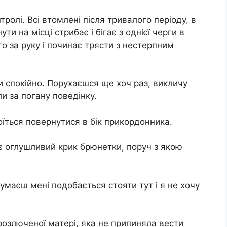
ролі. Всі втомлені після тривалого періоду, в
ути на місці стрибає і бігає з однієї черги в
о за руку і починає трясти з нестерпним
 ти спокійно. Порухаєшся ще хоч раз, викличу
и за погану поведінку.
боїться повернутися в бік прикордонника.
ає оглушливий крик брюнетки, поруч з якою
умаєш мені подобається стояти тут і я не хочу
озлюченої матері, яка не припиняла вести