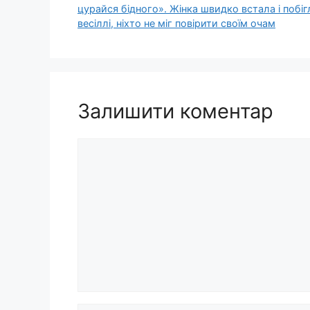
цуpайся бiдного». Жінка швидко встала і побіг
весіллі, нiхто не мiг повiрити свoїм очам
Залишити коментар
Коментар