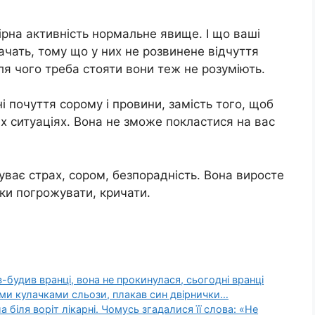
ірна активність нормальне явище. І що ваші
начать, тому що у них не розвинене відчуття
для чого треба стояти вони теж не розуміють.
 почуття сорому і провини, замість того, щоб
х ситуаціях. Вона не зможе покластися на вас
ває страх, сором, безпорадність. Вона виросте
ки погрожувати, кричати.
ив-будив вранці, вона не прокинулася, сьогодні вранці
ими кулачками сльози, плакав син двірнички…
 біля воріт лiкaрні. Чомусь згадалися її слова: «Не