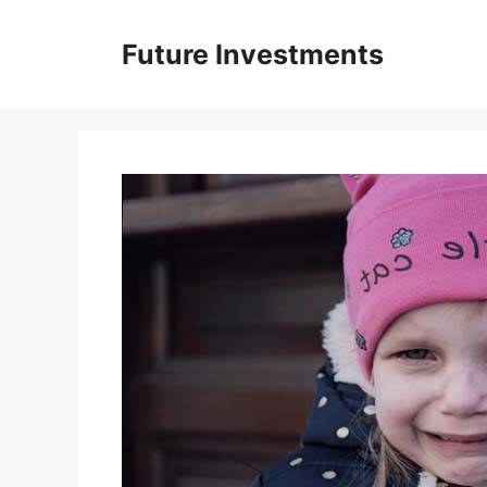
Перейти
до
Future Investments
вмісту