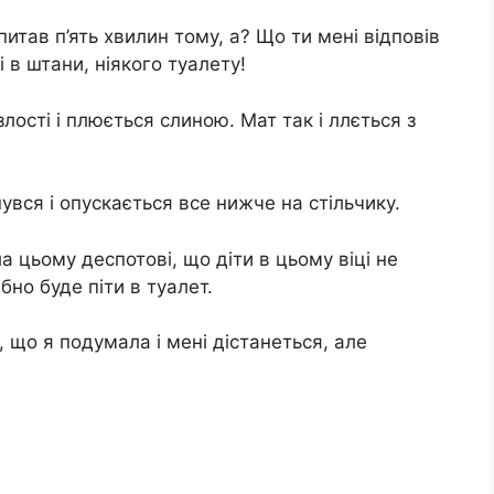
питав п’ять хвилин тому, а? Що ти мені відповів
 в штани, ніякого туалету!
лості і плюється слиною. Мат так і ллється з
нувся і опускається все нижче на стільчику.
а цьому деспотові, що діти в цьому віці не
бно буде піти в туалет.
 що я подумала і мені дістанеться, але