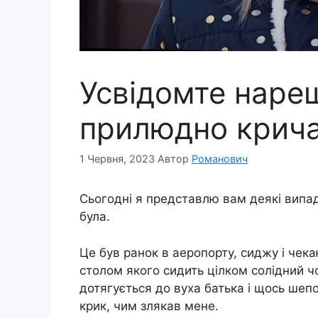
Усвідомте наре
прилюдно кричат
1 Червня, 2023
Автор
Романович
Сьогодні я представлю вам деякі випад
була.
Це був ранок в аеропорту, сиджу і чека
столом якого сидить цілком солідний чо
дотягується до вуха батька і щось шеп
крик, чим злякав мене.