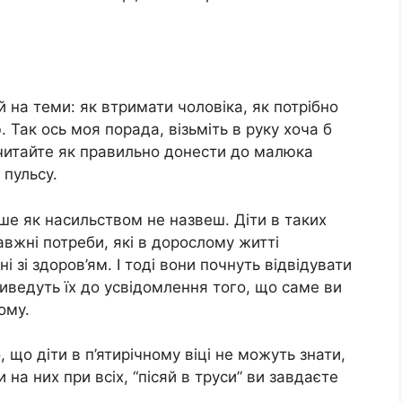
й на теми: як втримати чоловіка, як потрібно
ю. Так ось моя порада, візьміть в руку хоча б
очитайте як правильно донести до малюка
 пульсу.
кше як насильством не назвеш. Діти в таких
равжні потреби, які в дорослому житті
і зі здоров’ям. І тоді вони почнуть відвідувати
риведуть їх до усвідомлення того, що саме ви
ому.
 що діти в п’ятирічному віці не можуть знати,
 на них при всіх, “пісяй в труси” ви завдаєте