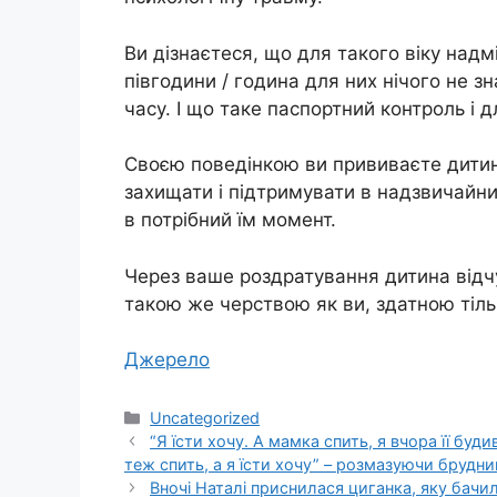
Ви дізнаєтеся, що для такого віку надм
півгодини / година для них нічого не з
часу. І що таке паспортний контроль і 
Своєю поведінкою ви прививаєте дитині
захищати і підтримувати в надзвичайни
в потрібний їм момент.
Через ваше роздратування дитина відчу
такою же черствою як ви, здатною тіль
Джерело
Категорії
Uncategorized
“Я їсти хочу. А мамка спить, я вчора її буд
теж спить, а я їсти хочу” – розмазуючи брудн
Вночі Наталі приснилася циганка, яку бачила