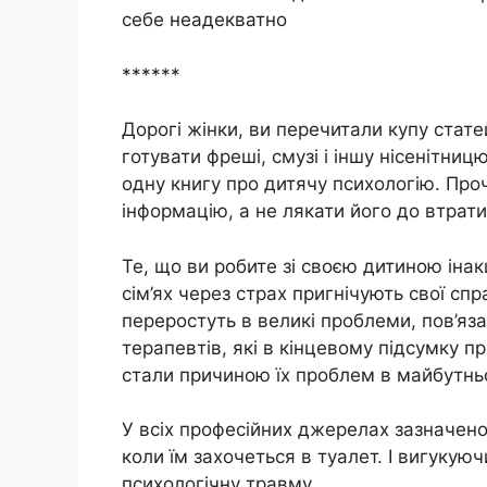
себе неадекватно
******
Дорогі жінки, ви перечитали купу стате
готувати фреші, смузі і іншу нісенітниц
одну книгу про дитячу психологію. Пр
інформацію, а не лякати його до втрати
Те, що ви робите зі своєю дитиною іна
сім’ях через страх пригнічують свої сп
переростуть в великі проблеми, пов’язан
терапевтів, які в кінцевому підсумку п
стали причиною їх проблем в майбутнь
У всіх професійних джерелах зазначено,
коли їм захочеться в туалет. І вигукуючи
психологічну травму.