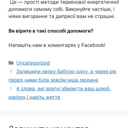
Це — прості методи термінової енергетичної
допомоги самому собі. Виконуйте частіше, і
ніяке вигорання та депресії вам не страшні.
Ви вірите в такі способі допомоги?
Напишіть нам в коментарях у Facebook!
Категорії
Uncategorized
Залишили хвору бабусю одну, а через рік
перед ними була зовсім інша людина
4 слова, які здатні зберегти ваш шлюб,
кар’єру і навіть життя