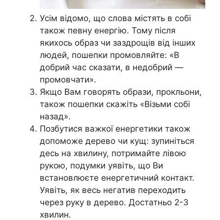
Усім відомо, що слова містять в собі
також певну енергію. Тому після
якихось образ чи заздрощів від інших
людей, пошепки промовляйте: «В
добрий час сказати, в недобрий —
промовчати».
Якщо Вам говорять образи, прокльони,
також пошепки скажіть «Візьми собі
назад».
Позбутися важкої енергетики також
допоможе дерево чи кущ: зупиніться
десь на хвилину, потримайте лівою
рукою, подумки уявіть, що Ви
встановлюєте енергетичний контакт.
Уявіть, як весь негатив переходить
через руку в дерево. Достатньо 2-3
хвилин.