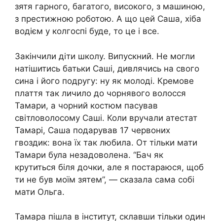
зятя гарного, багатого, високого, з машиною,
з престижною роботою. А що цей Саша, хіба
водієм у колгоспі буде, то це і все.
Закінчили діти школу. Випускний. Не могли
натішитись батьки Саші, дивлячись на свого
сина і його подругу: ну як молоді. Кремове
плаття так личило до чорнявого волосся
Тамари, а чорний костюм пасував
світловолосому Саші. Коли вручали атестат
Тамарі, Саша подарував 17 червоних
гвоздик: вона їх так любила. От тільки мати
Тамари була незадоволена. “Бач як
крутиться біля дочки, але я постараюся, щоб
ти не був моїм зятем”, — сказала сама собі
мати Ольга.
Тамара пішла в інститут, склавши тільки один