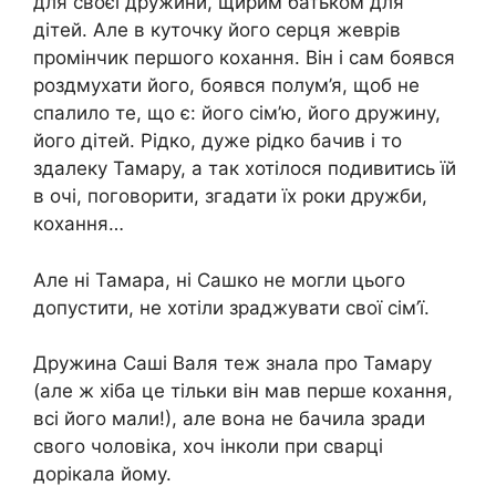
для своєї дружини, щирим батьком для
дітей. Але в куточку його серця жеврів
промінчик першого кохання. Він і сам боявся
роздмухати його, боявся полум’я, щоб не
спалило те, що є: його сім’ю, його дружину,
його дітей. Рідко, дуже рідко бачив і то
здалеку Тамару, а так хотілося подивитись їй
в очі, поговорити, згадати їх роки дружби,
кохання…
Але ні Тамара, ні Сашко не могли цього
допустити, не хотіли зраджувати свої сім’ї.
Дружина Саші Валя теж знала про Тамару
(але ж хіба це тільки він мав перше кохання,
всі його мали!), але вона не бачила зpади
свого чоловіка, хоч інколи при сварці
дорікала йому.