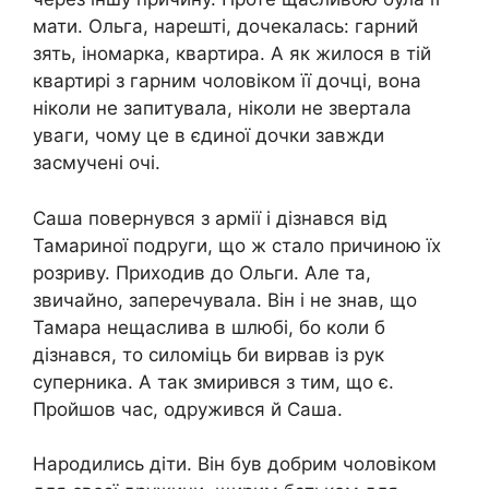
мати. Ольга, нарешті, дочекалась: гарний
зять, іномарка, квартира. А як жилося в тій
квартирі з гарним чоловіком її дочці, вона
ніколи не запитувала, ніколи не звертала
уваги, чому це в єдиної дочки завжди
засмучені очі.
Саша повернувся з армії і дізнався від
Тамариної подруги, що ж стало причиною їх
розриву. Приходив до Ольги. Але та,
звичайно, заперечувала. Він і не знав, що
Тамара нещаслива в шлюбі, бо коли б
дізнався, то cиломіць би вирвав із рук
суперника. А так змирився з тим, що є.
Пройшов час, одружився й Саша.
Народились діти. Він був добрим чоловіком