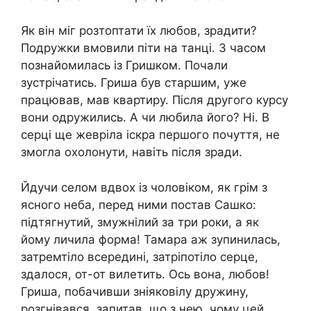
Як він міг розтоптати їх любов, зpадити?
Подружки вмовили піти на танці. З часом
познайомилась із Гришком. Почали
зустрічатись. Гриша був старшим, уже
працював, мав квартиру. Після другого курсу
вони одружились. А чи любила його? Ні. В
серці ще жевріла іскра першого почуття, не
змогла охолонути, навіть після зpади.
Йдучи селом вдвох із чоловіком, як грім з
ясного неба, перед ними постав Сашко:
підтягнутий, змужнілий за три роки, а як
йому личила форма! Тамара аж зупинилась,
затремтіло всередині, затріпотіло серце,
здалося, от-от вилетить. Ось вона, любов!
Гриша, побачивши зніяковілу дружину,
розгнівався, запитав, що з нею, чому цей