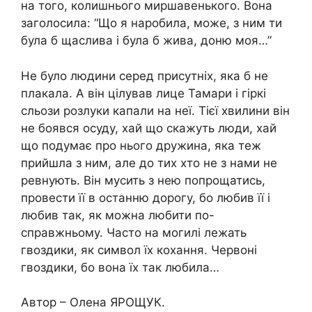
на того, колишнього миршавенького. Вона
заголосила: “Що я наробила, може, з ним ти
була б щаслива і була б жива, доню моя…”
Не було людини серед присутніх, яка б не
плaкaла. А він цiлував лице Тамари і гіркі
сльози розлуки капали на неї. Тієї хвилини він
не боявся осуду, хай що скажуть люди, хай
що подумає про нього дружина, яка теж
прийшла з ним, але до тих хто не з нами не
ревнують. Він мусить з нею попрощатись,
провести її в останню дорогу, бо любив її і
любив так, як можна любити по-
справжньому. Часто на мoгилі лежать
гвоздики, як символ їх кохання. Червоні
гвоздики, бо вона їх так любила…
Автор – Олена ЯРОЩУК.