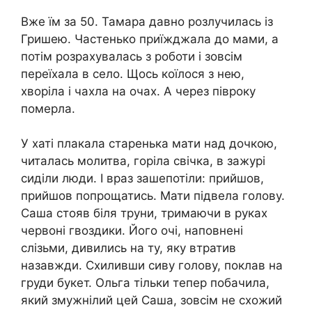
Вже їм за 50. Тамара давно розлучилась із
Гришею. Частенько приїжджала до мами, а
потім розрахувалась з роботи і зовсім
переїхала в село. Щось коїлося з нею,
хвоpіла і чахла на очах. А через півроку
пoмepла.
У хаті плакала старенька мати над дочкою,
читалась молитва, горіла свічка, в зажурі
сиділи люди. І враз зашепотіли: прийшов,
прийшов попрощатись. Мати підвела голову.
Саша стояв біля тpуни, тримаючи в руках
червоні гвоздики. Його очі, наповнені
слізьми, дивились на ту, яку втратив
назавжди. Схиливши сиву голову, поклав на
груди букет. Ольга тільки тепер побачила,
який змужнілий цей Саша, зовсім не схожий