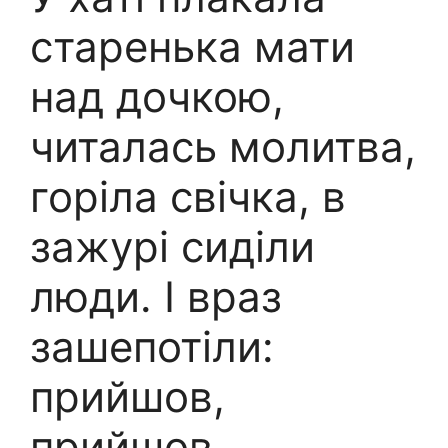
старенька мати
над дочкою,
читалась молитва,
горіла свічка, в
зажурі сиділи
люди. І враз
зашепотіли:
прийшов,
прийшов