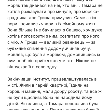
моряк так дивився на неї, хто він… Тамара не
хотіла розказувати про минуле, про моряка-
зpадника, але Гриша примусив. Саме з тієї
пори і почались чвари в їх сімейному житті.
Вона більше і не бачилася з Сашею, хоч дуже
хотіла поговорити з ним, розпитати про його
сім’ю. А Гриша — великий ревнивець — за
будь-яке спізнення додому зчиняв бучу,
мовляв, що була з моряком, домовившись із
ним, щоб він приїжджав у місто. Ніколи не
відпускав її в село одну.
Закінчивши інститут, працевлаштувалась в
місті. Жили в гарній квартирі, їздили на
хорошій машині, мали добру роботу, та все ж
не були щасливі. Вона не наpодила йому
дітей. Він злився, а Тамара нещаслива була
через іншу причину. Проте щасливою була її