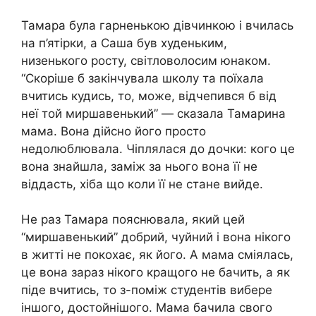
Тамара була гарненькою дівчинкою і вчилась
на п’ятірки, а Саша був худеньким,
низенького росту, світловолосим юнаком.
“Скоріше б закінчувала школу та поїхала
вчитись кудись, то, може, відчепився б від
неї той миршавенький” — сказала Тамарина
мама. Вона дійсно його просто
недолюблювала. Чіплялася до дочки: кого це
вона знайшла, заміж за нього вона її не
віддасть, хіба що коли її не стане вийде.
Не раз Тамара пояснювала, який цей
“миршавенький” добрий, чуйний і вона нікого
в житті не покохає, як його. А мама сміялась,
це вона зараз нікого кращого не бачить, а як
піде вчитись, то з-поміж студентів вибере
іншого, достойнішого. Мама бачила свого