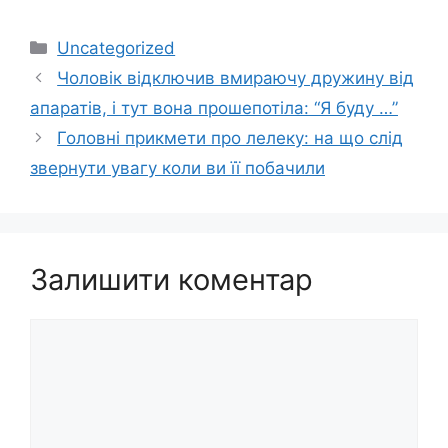
Категорії
Uncategorized
Чоловік відключив вмираючу дружину від
апаратів, і тут вона прошепотіла: “Я буду …”
Головні прикмети про лелеку: на що слід
звернути увагу коли ви її побачили
Залишити коментар
Коментар