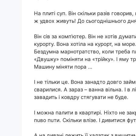
На плиті суп. Він скільки разів говорив,
ж удвох живуть! До сьогоднішнього дня
Він сів за комп’ютер. Він не хотів дума
курорту. Вона хотіла на курорт, на море
Бездумна марнотратство, коли треба п
«Двушку» поміняти на «трійку». І яму т
Машину міняти пора …
І не тільки це. Вона занадто довго зай
сварилися. А зараз – ванна вільна. І в 
завадить і ковдру стягувати не буде.
І можна палити в квартирі. Ніхто не зак
пuво пuти. Скільки влізе. І дивитися фу
А на дивані лежить її халатик з вишити