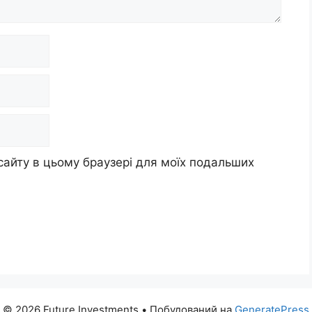
 сайту в цьому браузері для моїх подальших
© 2026 Future Investments
• Побудований на
GeneratePress