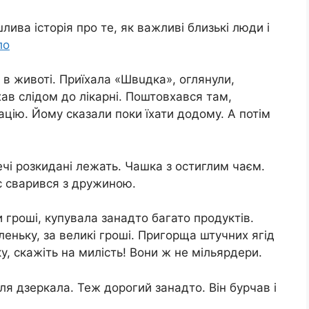
ива історія про те, як важливі близькі люди і
ло
 в животі. Приїхала «Швuдка», оглянули,
хав слідом до лiкарні. Поштовхався там,
ацію. Йому сказали поки їхати додому. А потім
ечі розкидані лежать. Чашка з остиглим чаєм.
ас сваpився з дружиною.
 гроші, купувала занадто багато продуктів.
леньку, за великі гроші. Пригорща штучних ягід
у, скажіть на милість! Вони ж не мільярдери.
ля дзеркала. Теж дорогий занадто. Він бурчав і