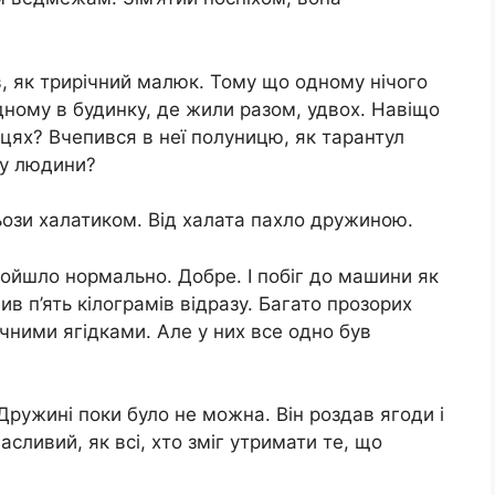
в, як трирічний малюк. Тому що одному нічого
ному в будинку, де жили разом, удвох. Навіщо
цях? Вчепився в неї полуницю, як тарантул
 у людини?
ьoзи халатиком. Від халата пахло дружиною.
ройшло нормально. Добре. І побіг до машини як
ив п’ять кілограмів відразу. Багато прозорих
чними ягідками. Але у них все одно був
 Дружині поки було не можна. Він роздав ягоди і
сливий, як всі, хто зміг утримати те, що