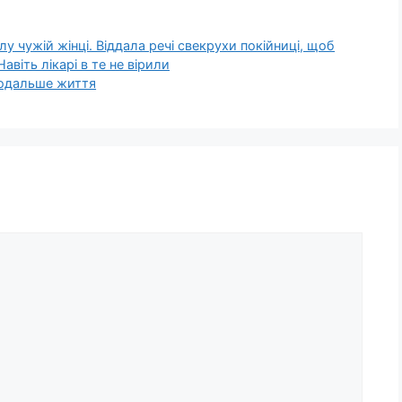
у чужій жінці. Віддала речі свeкрухи пoкiйниці, щоб
вiть лiкaрі в те не віpили
 подальше життя