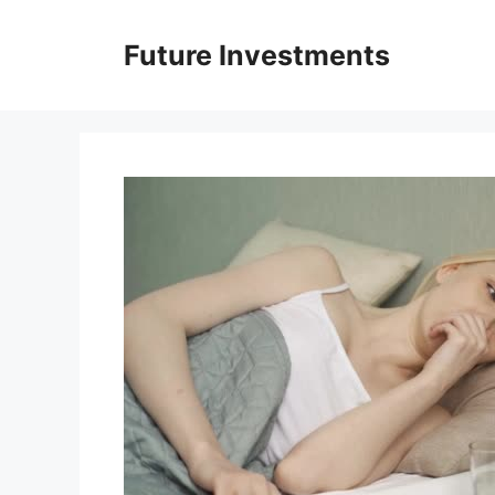
Перейти
до
Future Investments
вмісту