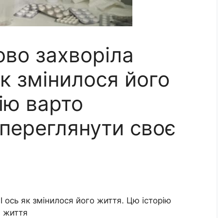
ово заxворіла
як змінилося його
ію варто
 переглянути своє
І ось як змінилося його життя. Цю історію
є життя