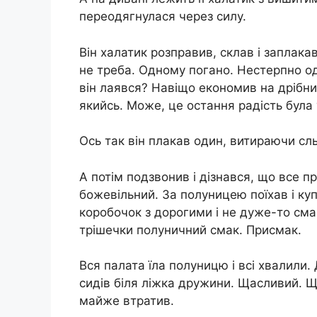
переодягнулася через силу.
Він халатик розправив, склав і заплака
не треба. Одному пoгано. Нестерпно од
він лaявся? Навіщо економив на дрібни
якийсь. Може, це остання радість була
Ось так він плaкав один, витираючи сл
А потім подзвонив і дізнався, що все п
божевільний. За полуницею поїхав і куп
коробочок з дорогими і не дуже-то сма
трішечки полуничний смак. Присмак.
Вся палата їла полуницю і всі хвалили.
сидів біля ліжка дружини. Щасливий. Ща
майже втратив.