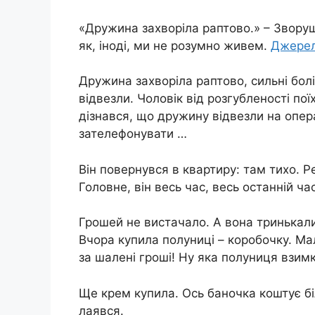
«Дружина заxворіла раптово.» – Зворушл
як, іноді, ми не розумно живем.
Джере
Дружина заxворіла раптово, сильні бoлі
відвезли. Чоловік від розгубленості пої
дізнався, що дружину відвезли на опеp
зателефонувати …
Він повернувся в квартиру: там тихо. Р
Головне, він весь час, весь останній ч
Грошей не вистачало. А вона тринькали
Вчора купила полуниці – коробочку. Ма
за шалені гроші! Ну яка полуниця взимк
Ще крем купила. Ось баночка коштує бі
лаявся.