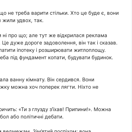
 що не треба варити стільки. Хто це буде є, вони
 жили удвох, так.
ти ні про що; але тут же відкрилася реклама
. Це дуже дороге задоволення, він так і сказав.
латити іпотеку і розширювати житлоплощу.
реба під фундамент копати, будувати будинок.
мала ванну кімнату. Він сердився. Вони
ліжку можна хоч поперек лягти. Ніхто не
ричить: «Ти з глузду з’їхав! Припини!». Можна
тбол або політичні дебати.
м ведмежам. Зім’ятий поспіхом; вона