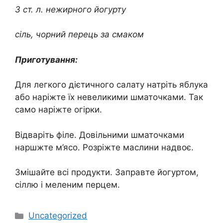
3 ст. л. нежирного йогурту
сіль, чорний перець за смаком
Приготування:
Для легкого дієтичного салату натріть яблука
або наріжте їх невеликими шматочками. Так
само наріжте огірки.
Відваріть філе. Довільними шматочками
наршжте м’ясо. Розріжте маслини надвоє.
Змішайте всі продукти. Заправте йогуртом,
сіллю і меленим перцем.
Категорії
Uncategorized