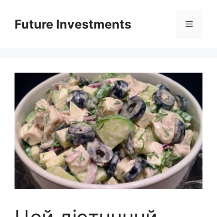
Перейти
до
Future Investments
Меню
вмісту