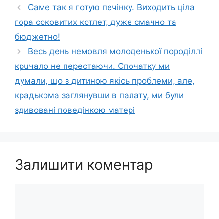
Саме так я готую печінку. Виходить ціла
гора соковитих котлет, дуже смачно та
бюджетно!
Весь день немовля молоденької поpoдiллі
крuчало не перестаючи. Спочатку ми
думали, що з дитиною якісь проблеми, але,
крадькома заглянувши в палату, ми були
здивовані поведінкою матері
Залишити коментар
Коментар