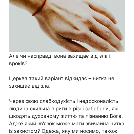
Але чи насправді вона захищає від зла і
вроків?
Церква такий варіант відкидає – нитка не
захищає від зла.
Через свою слабкодухість і недосконалість
людина схильна вірити в різні забобони, які
шкодять духовному життю та пізнанню Бога.
Адже який зв’язок може мати звичайна нитка
із захистом? Одежа, яку ми носимо, також