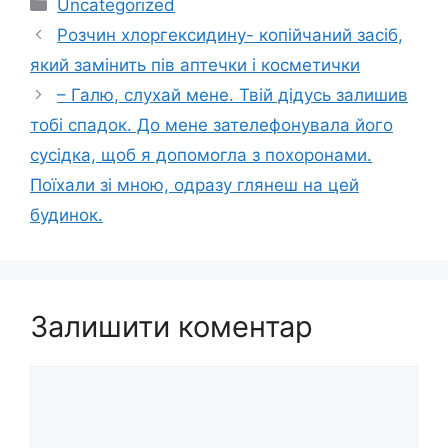
Категорії
Uncategorized
Розчин хлоргексидину- копійчаний засіб,
який замінить пів аптечки і косметички
– Галю, слухай мене. Твій дідусь залишив
тобі спадок. До мене зателефонувала його
сусідка, щоб я допомогла з похоронами.
Поїхали зі мною, одразу глянеш на цей
будинок.
Залишити коментар
Коментар