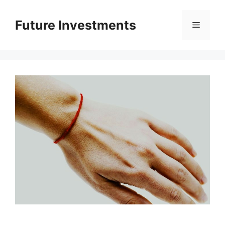
Перейти
до
Future Investments
Меню
вмісту