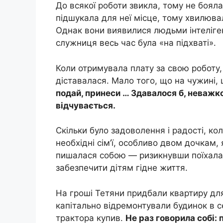
До всякої роботи звикла, тому не боял
підшукала для неї місце, тому хвилювала
Однак вони виявилися людьми інтеліге
служниця весь час була «на підхваті».
Коли отримувала плату за свою роботу,
діставалася. Мало того, що на чужині, 
подай, принеси … Здавалося б, неважко, 
відчувається.
Скільки було задоволення і радості, ко
необхідні сім’ї, особливо двом дочкам, 
пишалася собою — ризикнувши поїхала в
забезпечити дітям гідне життя.
На гроші Тетяни придбали квартиру для
капітально відремонтували будинок в сел
трактора купив.
Не раз говорила собі: