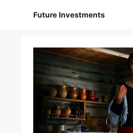
Перейти
до
Future Investments
вмісту