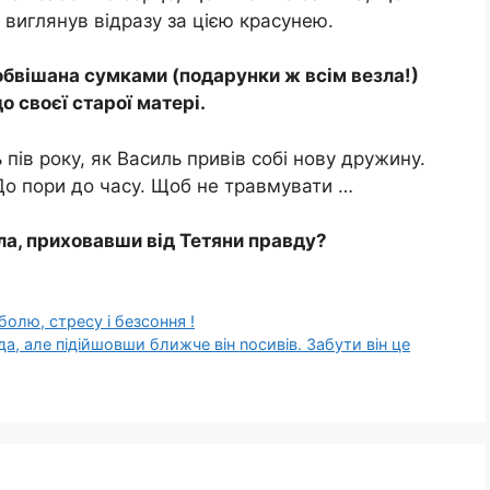
х виглянув відразу за цією красунею.
к обвішана сумками (подарунки ж всім везла!)
о своєї старої матері.
 пів року, як Василь привів собі нову дружину.
 До пори до часу. Щоб не травмувати …
ла, приховавши від Тетяни правду?
олю, стресу і безсоння !
а, але підійшовши ближче він nосивів. Забути він це