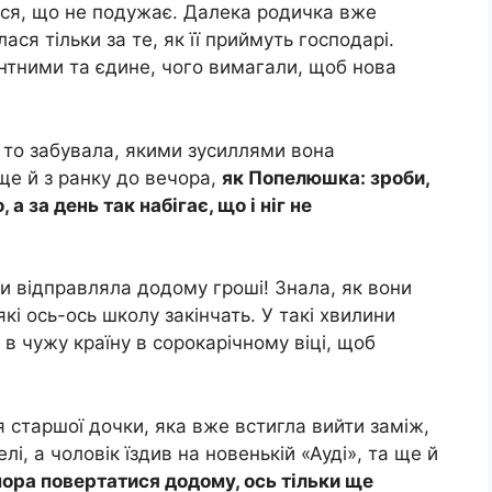
ася, що не подужає. Далека родичка вже
ся тільки за те, як її приймуть господарі.
нтними та єдине, чого вимагали, щоб нова
 то забувала, якими зусиллями вона
ще й з ранку до вечора,
як Попелюшка: зроби,
а за день так набігає, що і ніг не
ли відправляла додому гроші! Знала, як вони
які ось-ось школу закінчать. У такі хвилини
 чужу країну в сорокарічному віці, щоб
 старшої дочки, яка вже встигла вийти заміж,
і, а чоловік їздив на новенькій «Ауді», та ще й
 пора повертатися додому, ось тільки ще