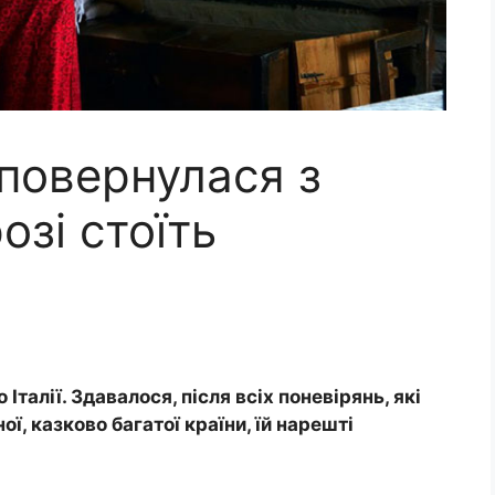
 повернулася з
озі стоїть
Італії. Здавалося, після всіх поневірянь, які
ї, казково багатої країни, їй нарешті