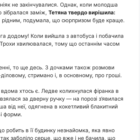
ніяк не закінчувалися. Однак, коли молодша
о зібралася заміж,
Тетяна твердо вирішила:
д рідним, подумала, що сюрпризом буде краще.
га додому! Коли вийшла з автобуса і побачила
. Трохи хвилювалася, тому що останнім часом
женні, то ще десь. 3 дочками також розмови
-діловому, стримано і, в основному, про гроші.
 вдома хтось є. Ледве колихнулася фіранка в
и взялася за дверну ручку — на порозі з’явилася
а від неї, одягнена в кокетливий блакитний
і форми.
що робить в її будинку незнайомка, яка явно
так заболіло серце, що вже і не бачила, що