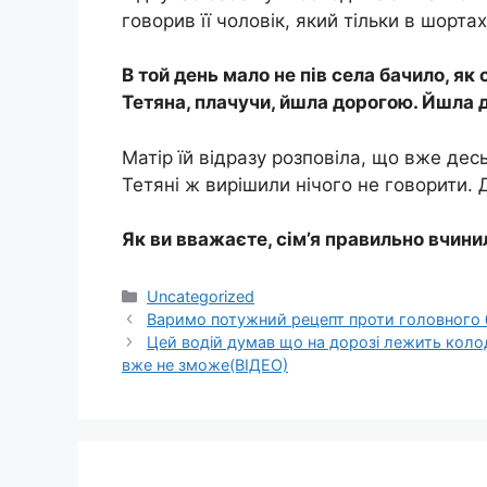
говорив її чоловік, який тільки в шорта
В той день мало не пів села бачило, я
Тетяна, плачучи, йшла дорогою. Йшла д
Матір їй відразу розповіла, що вже десь
Тетяні ж вирішили нічого не говорити.
Як ви вважаєте, сім’я правильно вчини
Категорії
Uncategorized
Варимо потужний рецепт проти головного б
Цей водій думав що на дорозі лежить колод
вже не зможе(ВІДЕО)