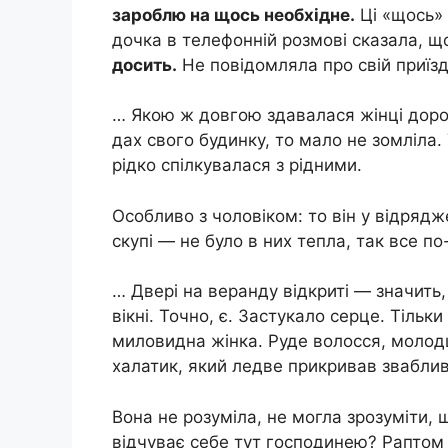
зароблю на щось необхідне.
Ці «щось» 
дочка в телефонній розмові сказала, щ
досить.
Не повідомляла про свій приїз
… Якою ж довгою здавалася жінці доро
дах свого будинку, то мало не зомліла
рідко спілкувалася з рідними.
Особливо з чоловіком: то він у відряд
скупі — не було в них тепла, так все по
… Двері на веранду відкриті — значить,
вікні. Точно, є. Застукало серце. Тільк
миловидна жінка. Руде волосся, молодш
халатик, який ледве прикривав зваблив
Вона не розуміла, не могла зрозуміти, 
відчуває себе тут господинею? Раптом 