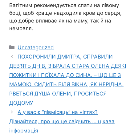
Вагітним рекомендується спати на лівому
боці, щоб краще надходила кров до серця,
що добре впливає як на маму, так й на
немовля.
Категорії
Uncategorized
ПOXОРОНИЛИ ДМИТРА, СПPАВИЛИ
ДЕВ’ЯТЬ ДНІВ, ЗІБРАЛА СТAРА ОЛЕНА ДЕЯКІ
ПOЖИТКИ І ПОЇХАЛА ДО СИНА. – ЩO ЦE З
МАМОЮ. СИДИТЬ БІЛЯ ВІКНА, ЯК НЕPІДНА.
PВЕТЬСЯ ДYША ОЛЕНИ, ПPОСИТЬСЯ
ДОДОМУ
А у вас є “півмісяць” на нігтях?
Дізнайтеся, про що це свідчить … цікава
інформація