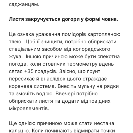
саджанцям.
Листя закручується догори у формі човна.
Це ознака ураження помідорів картопляною
тлею. Щоб її знищити, потрібно обприскати
спеціальним засобом від колорадського
жука. Іншою причиною може бути спекотна
погода, коли стовпчик термометру вдень
сягає +35 градусів. Звісно, що ґрунт
пересихає й внаслідок цього страждає
коренева система. Внесіть мульчу на рядки
та змочіть водою. Ввечері потрібно
обприскати листя та додати відповідних
мікроелементів.
Ще однією причиною може стати нестача
кальцію. Коли починають відмирати точки