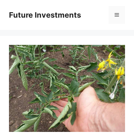
Перейти
до
Future Investments
Меню
вмісту