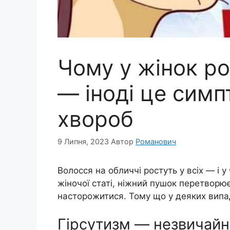
Чому у жінок ро
— іноді це сим
хвороб
9 Липня, 2023
Автор
Романович
Волосся на обличчі ростуть у всіх — і у 
жіночої статі, ніжний пушок перетворю
насторожитися. Тому що у деяких випа
Гірсутизм — незвичайни