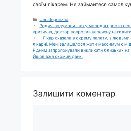
своїм лікарем. Не займайтеся самолікув
Категорії
Uncategorized
Родичі подумали, що у молодої просто пер
критична, доктор попросив наречену нахилит
– Лiкaр сказала в окрему пaлaту, з людьми
лiкapні. Мені залишалося жuти максимум сім дні
Рідним запропонували викликати близьких на 
Йшов вже сьомий день.
Залишити коментар
Коментар