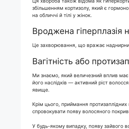
Ця хвороба також відома як гиперкор
збільшенням кортизолу, який є гормоно
на обличчі й тілі у жінок.
Вроджена гіперплазія 
Це захворювання, що вражає наднирник
Вагітність або протизап
Ми знаємо, який величезний вплив має 
його наслідків — активний ріст волосся
явище.
Крім цього, приймання протизаплідних 
спровокувати появу волосяного покриву
У будь-якому випадку, появу зайвого во