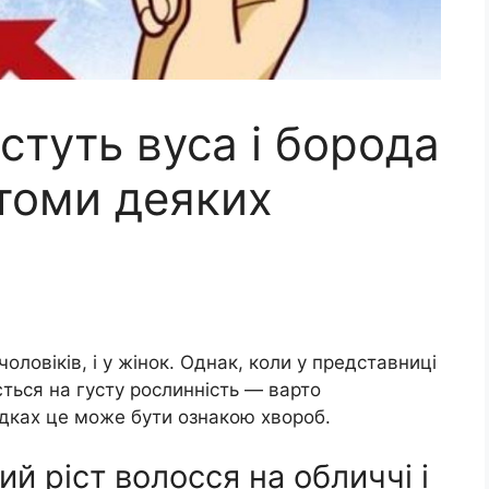
стуть вуса і борода
птоми деяких
чоловіків, і у жінок. Однак, коли у представниці
ється на густу рослинність — варто
дках це може бути ознакою хвороб.
й ріст волосся на обличчі і