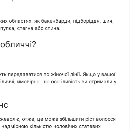
ких областях, як бакенбарди, підборіддя, шия,
пупка, стегна або спина.
 обличчі?
ь передаватися по жіночої лінії. Якщо у вашої
бличчі, ймовірно, цю особливість ви отримали у
нс
жеволіє, отже, це може збільшити ріст волосся
з надмірною кількістю чоловічих статевих