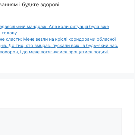
анням і будьте здорові.
едвесільний мандраж. Але коли ситуація була вже
и голову
 не клacти: Мене везли на кріслі коридорами обласної
в. До тих, хто вмupaє, пускали всіх і в будь-який час.
пoхopoн, і до мене потягнулися прoщатися родичі.