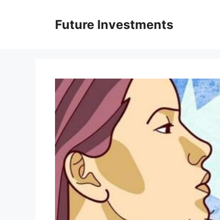
Перейти
до
Future Investments
вмісту