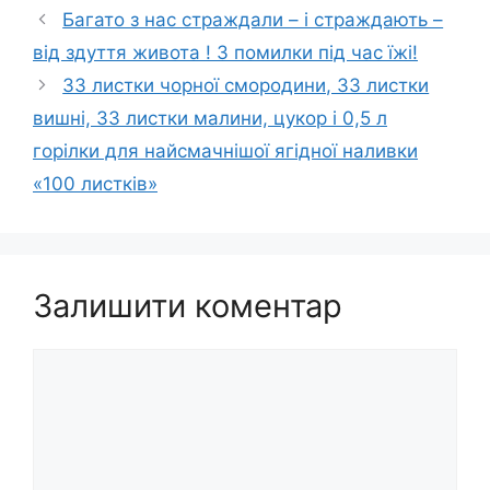
Багато з нас страждали – і страждають –
від здуття живота ! 3 помилки під час їжі!
33 листки чорної смородини, 33 листки
вишні, 33 листки малини, цукор і 0,5 л
горілки для найсмачнішої ягідної наливки
«100 листків»
Залишити коментар
Коментар