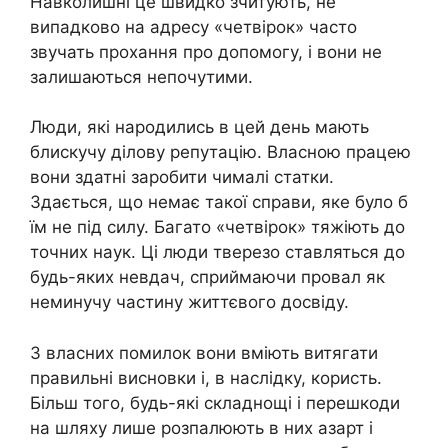
Навколишні це швидко зчитують, не
випадково на адресу «четвірок» часто
звучать прохання про допомогу, і вони не
залишаються непочутими.
Люди, які народились в цей день мають
блискучу ділову репутацію. Власною працею
вони здатні заробити чималі статки.
Здається, що немає такої справи, яке було б
їм не під силу. Багато «четвірок» тяжіють до
точних наук. Ці люди тверезо ставляться до
будь-яких невдач, сприймаючи провал як
неминучу частину життєвого досвіду.
З власних помилок вони вміють витягати
правильні висновки і, в наслідку, користь.
Більш того, будь-які складнощі і перешкоди
на шляху лише розпалюють в них азарт і