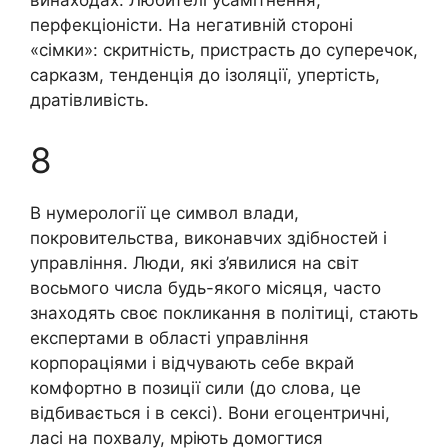
винаходах. Любителі усамітнення,
перфекціоністи. На негативній стороні
«сімки»: скритність, пристрасть до суперечок,
сарказм, тенденція до ізоляції, упертість,
дратівливість.
8
В нумерології це символ влади,
покровительства, виконавчих здібностей і
управління. Люди, які з’явилися на світ
восьмого числа будь-якого місяця, часто
знаходять своє покликання в політиці, стають
експертами в області управління
корпораціями і відчувають себе вкрай
комфортно в позиції сили (до слова, це
відбивається і в сексі). Вони егоцентричні,
ласі на похвалу, мріють домогтися