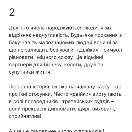
2
Другого числа народжуються люди, яких
відрізняє надчутливість. Будь-яке прохання з
боку навіть малознайомих людей вони ні за
що не залишать без уваги. «Двійка» – символ
рівноваги і міцного союзу. Це відмінні
партнери для бізнесу, колеги, друзі та
супутники життя.
Любовна історія, схожа на чарівну казку – це
про їхні стосунки. Часто «двійки» виступають
в ролі посередників і третейських суддів –
вони прекрасні дипломати: щирі, виховані,
сприйнятливі.
А ще це сакральне число художників і