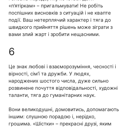
«п’ятіркам» – пригальмувати! Не робіть
поспішних висновків з ситуацій і не квапте
події. Ваш нетерплячий характер і тяга до
швидкого прийняття рішень може зіграти з
вами злий жарт і зробити нещасними.
6
Це знак любові і взаєморозуміння, чесності і
вірності, сім’ї та дружби. У людях,
народжених шостого числа, дуже сильно
розвинене почуття відповідальності, художні
таланти, тяга до гуманітарних наук.
Вони великодушні, домовитись, допомагають
іншим: слушною порадою і, нерідко,
грошима. «Шістки» – прекрасні друзі, яким