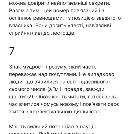
можна довірити найпотаємніші секрети.
Разом з тим, цей номер пов’язаний і з
осліплює ревнощами, і з позицією завзятого
власника. Вони досить уперті, нав’язливі і
сприйнятливі до лестощів.
7
Знак мудрості і розуму, який часто
переважає над почуттями. Не випадково
люди, що з’явилися на світ «щасливого»
сьомого числа (а їм і, правда, завжди
щастить!), Обожнюють читати, готові весь
час вчитися чомусь новому і пов’язати своє
життя з інтелектуальною діяльністю.
Мають сильний потенціал в науці і