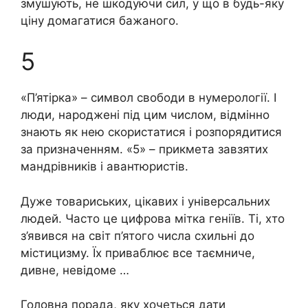
змушують, не шкодуючи сил, у що в будь-яку
ціну домагатися бажаного.
5
«П’ятірка» – символ свободи в нумерології. І
люди, народжені під цим числом, відмінно
знають як нею скористатися і розпорядитися
за призначенням. «5» – прикмета завзятих
мандрівників і авантюристів.
Дуже товариських, цікавих і універсальних
людей. Часто це цифрова мітка геніїв. Ті, хто
з’явився на світ п’ятого числа схильні до
містицизму. Їх приваблює все таємниче,
дивне, невідоме …
Головна порада, яку хочеться дати