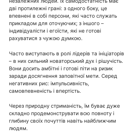
незалежних людей. Їх самодостатність має
дві протилежні грані: з одного боку, це
впевнені в собі персони, які часто служать
прикладом для оточуючих; з іншого –
індивідуалісти і егоїсти, які не готові
рахуватися з чужою думкою.
Часто виступають в ролі лідерів та ініціаторів
– в них сильний новаторський дух і рішучість.
Вони досить амбітні і готові піти на ризик
заради досягнення заповітної мети. Серед
негативних рис: імпульсивність,
самовпевненість і впертість.
Через природну стриманість, їм буває дуже
складно продемонструвати всю повноту і
глибину своїх почуттів навіть найближчим
людям.