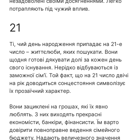
незадоволені своїми досягненнями. Легко
потрапляють під чужий вплив.
21
Ті, чий день народження припадає на 21-е
число – життєлюби, яких пошукати. Вони
щодня готові дякувати долі за кожен день
свого існування. Нерідко відбуваються із
заможної сім’ї. Той факт, що на 21 число двічі
на рік доводиться сонцестояння символізує
їх прозаїчний характер.
Вони зациклені на грошах, які їх явно
люблять. З них виходять прекрасні
економісти, банкіри, фінансисти. Їм варто
довірити повноправне ведення сімейного
бюджету. Надають величезного значення