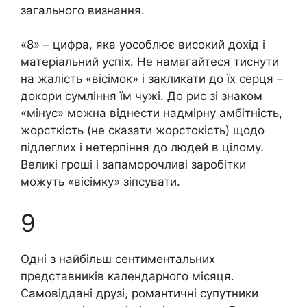
загального визнання.
«8» – цифра, яка уособлює високий дохід і
матеріальний успіх. Не намагайтеся тиснути
на жалість «вісімок» і закликати до їх серця –
докори сумління їм чужі. До рис зі знаком
«мінус» можна віднести надмірну амбітність,
жopсткість (не сказати жopстокість) щодо
підлеглих і нетерпіння до людей в цілому.
Великі гроші і запаморочливі заробітки
можуть «вісімку» зіпсувати.
9
Одні з найбільш сентиментальних
представників календарного місяця.
Самовіддані друзі, романтичні супутники