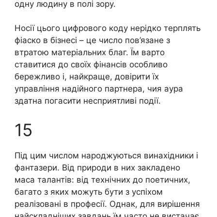
одну людину в полі зору.
Носії цього цифрового коду нерідко терплять
фіаско в бізнесі – це число пов’язане з
втратою матеріальних благ. Їм варто
ставитися до своїх фінансів особливо
бережливо і, найкраще, довірити їх
управління надійного партнера, чия аура
здатна погасити несприятливі події.
15
Під цим числом народжуються винахідники і
фантазери. Від природи в них закладено
маса талантів: від технічних до поетичних,
багато з яких можуть бути з успіхом
реалізовані в професії. Однак, для вирішення
найскладніших завдань їм часто не вистачає