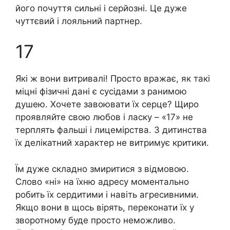
його почуття сильні і серйозні. Це дуже
чуттєвий і лояльний партнер.
17
Які ж вони витривалі! Просто вражає, як такі
міцні фізичні дані є сусідами з ранимою
душею. Хочете завоювати їх серце? Щиро
проявляйте свою любов і ласку – «17» не
терплять фальші і лицемірства. З дитинства
їх делікатний характер не витримує критики.
Їм дуже складно змиритися з відмовою.
Слово «ні» на їхню адресу моментально
робить їх сердитими і навіть агpeсивними.
Якщо вони в щось вірять, переконати їх у
зворотному буде просто неможливо.