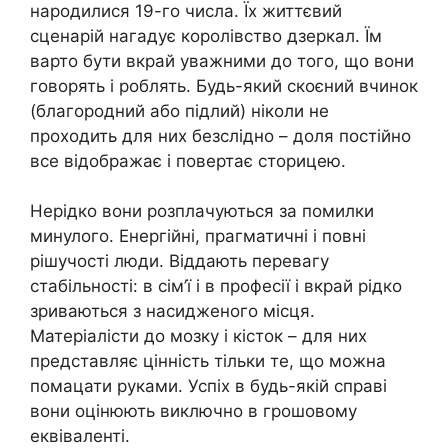
народилися 19-го числа. Їх життєвий
сценарій нагадує королівство дзеркал. Їм
варто бути вкрай уважними до того, що вони
говорять і роблять. Будь-який скоєний вчинок
(благородний або підлий) ніколи не
проходить для них безслідно – доля постійно
все відображає і повертає сторицею.
Нерідко вони розплачуються за помилки
минулого. Енергійні, прагматичні і повні
рішучості люди. Віддають перевагу
стабільності: в сім’ї і в професії і вкрай рідко
зриваються з насидженого місця.
Матеріалісти до мозку і кісток – для них
представляє цінність тільки те, що можна
помацати руками. Успіх в будь-якій справі
вони оцінюють виключно в грошовому
еквіваленті.