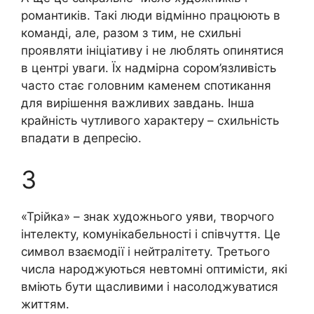
романтиків. Такі люди відмінно працюють в
команді, але, разом з тим, не схильні
проявляти ініціативу і не люблять опинятися
в центрі уваги. Їх надмірна сором’язливість
часто стає головним каменем спотикання
для вирішення важливих завдань. Інша
крайність чутливого характеру – схильність
впадати в депресію.
3
«Трійка» – знак художнього уяви, творчого
інтелекту, комунікабельності і співчуття. Це
символ взаємодії і нейтралітету. Третього
числа народжуються невтомні оптимісти, які
вміють бути щасливими і насолоджуватися
життям.