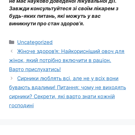
не має науково доведеної лікувальної дії.
Завжди консультуйтеся зі своїм лікарем з
будь-яких питань, які можуть у вас
виникнути про стан здоров’я.
Категорії
Uncategorized
Жіноче здоров’я: Найкорисніший овоч для
жінок, який потрібно включити в раціон.
Варто прислухатись!
Сирники люблять всі, але не у всіх вони
бувають вдалими! Питання: чому не виходять
сирники? Секрети, які варто знати кожній
господині