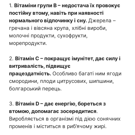
1.
Вітаміни групи B – недостача їх провокує
постійну втому, навіть при наявності
нормального відпочинку і сну.
Джерела –
гречана і вівсяна крупа, хлібні вироби,
молочні продукти, сухофрукти,
морепродукти.
2.
Вітамін С – покращує імунітет, дає силу і
витривалість, підвищує
працездатність.
Особливо багаті ним ягоди
смородини, плоди цитрусових, шипшини,
болгарський перець.
3.
Вітамін D – дає енергію, бореться з
втомою, допомагає зосередитися
.
Виробляється в організмі під дією сонячних
променів і міститься в риб’ячому жирі.