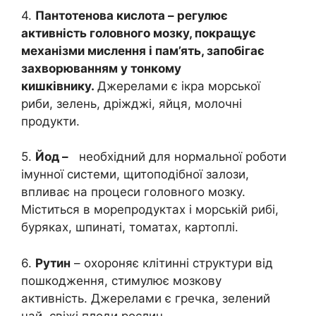
4.
Пантотенова кислота – регулює
активність головного мозку, покращує
механізми мислення і пам’ять, запобігає
захворюванням у тонкому
кишківнику.
Джерелами є ікра морської
риби, зелень, дріжджі, яйця, молочні
продукти.
5.
Йод –
необхідний для нормальної роботи
імунної системи, щитоподібної залози,
впливає на процеси головного мозку.
Міститься в морепродуктах і морській рибі,
буряках, шпинаті, томатах, картоплі.
6.
Рутин
– охороняє клітинні структури від
пошкодження, стимулює мозкову
активність. Джерелами є гречка, зелений
чай, свіжі плоди рослин.