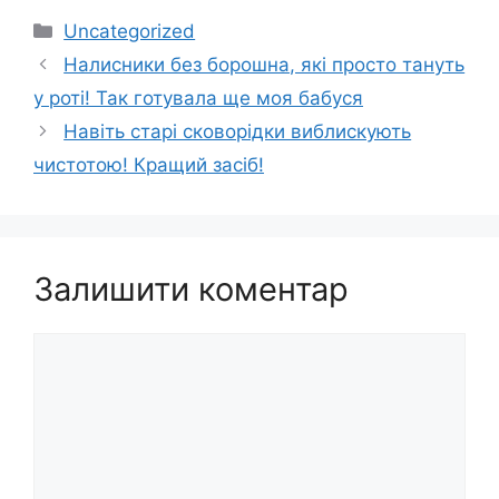
Категорії
Uncategorized
Налисники без борошна, які просто тануть
у роті! Так готувала ще моя бабуся
Навіть старі сковорідки виблискують
чистотою! Кращий засіб!
Залишити коментар
Коментар