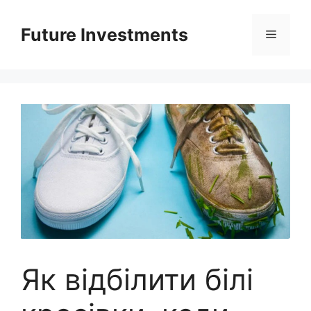
Перейти
до
Future Investments
Меню
вмісту
Як відбілити білі