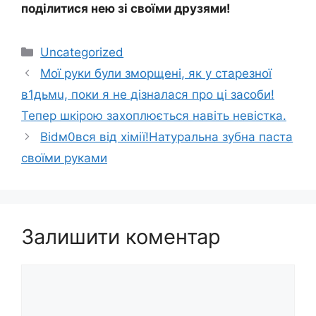
поділитися нею зі своїми друзями!
Категорії
Uncategorized
Мої руки були зморщені, як у старезної
в1дьмu, поки я не дізналася про ці засоби!
Тепер шкірою захоплюється навіть невістка.
Віdм0вся від хімії!Натуральна зубна паста
своїми руками
Залишити коментар
Коментар