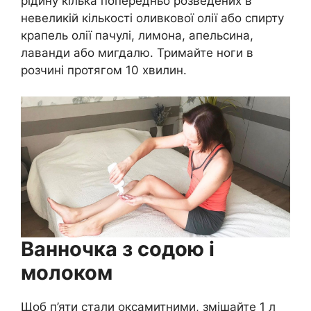
рідину кілька попередньо розведених в
невеликій кількості оливкової олії або спирту
крапель олії пачулі, лимона, апельсина,
лаванди або мигдалю. Тримайте ноги в
розчині протягом 10 хвилин.
Ванночка з содою і
молоком
Щоб п’яти стали оксамитними, змішайте 1 л