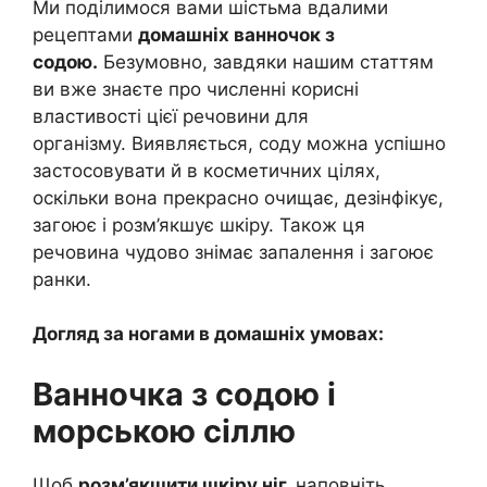
Ми поділимося вами шістьма вдалими
рецептами
домашніх ванночок з
содою.
Безумовно, завдяки нашим статтям
ви вже знаєте про численні корисні
властивості цієї речовини для
організму. Виявляється, соду можна успішно
застосовувати й в косметичних цілях,
оскільки вона прекрасно очищає, дезінфікує,
загоює і розм’якшує шкіру. Також ця
речовина чудово знімає запалення і загоює
ранки.
Догляд за ногами в домашніх умовах:
Ванночка з содою і
морською сіллю
Щоб
розм’якшити шкіру ніг,
наповніть