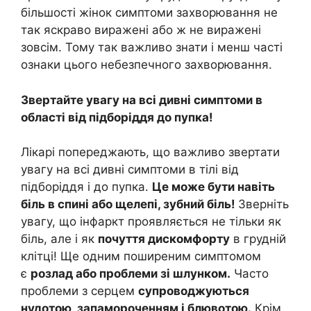
більшості жінок симптоми захворювання не
так яскраво виражені або ж не виражені
зовсім. Тому так важливо знати і менш часті
ознаки цього небезпечного захворювання.
Звертайте увагу на всі дивні симптоми в
області від підборіддя до пупка!
Лікарі попереджають, що важливо звертати
увагу на всі дивні симптоми в тілі від
підборіддя і до пупка.
Це може бути навіть
біль в спині або щелепі, зубний біль!
Зверніть
увагу, що інфаркт проявляється не тільки як
біль, але і як
почуття дискомфорту
в грудній
клітці! Ще одним поширеним симптомом
є
розлад або проблеми зі шлунком.
Часто
проблеми з серцем
супроводжуються
нудотою, запамороченням і блювотою.
Крім