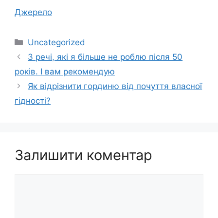
Джерело
Категорії
Uncategorized
3 речі, які я більше не роблю після 50
років. І вам рекомендую
Як відрізнити гординю від почуття власної
гідності?
Залишити коментар
Коментар