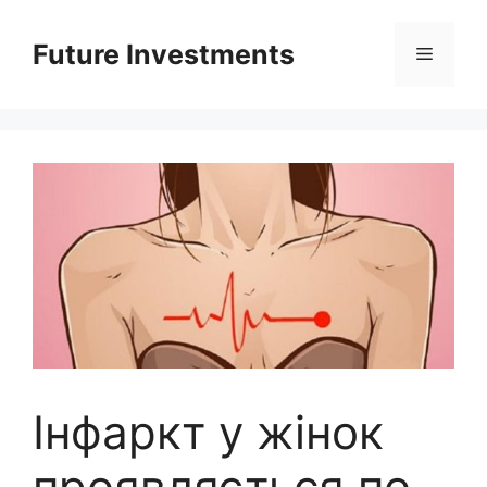
Перейти
до
Future Investments
Меню
вмісту
Інфаркт у жінок
проявляється по-