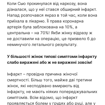
Коли Сью прокинулася від наркозу, вона
дізналася, що у неї стався обширний інфаркт.
Напад розпочався якраз в той час, коли вона
приїхала в лікарню. Її права коронарна
артерія була заблокована на 10%, а
центральна – на 70%! Якби жінку відразу ж
не доставили на операцію, це призвело б до
неминучого летального результату.
У більшості жінок типові симптоми інфаркту
слабо виражені або ж не виражені зовсім!
Інфаркт – провідна причина жіночої
смертності. Більш того, майже дві третини
жінок, які несподівано вмирають від
інфаркту, не мають ніяких попереджувальних
симптомів. Всім відомо, що інфаркт
проявляється болем у грудях або руці, але у