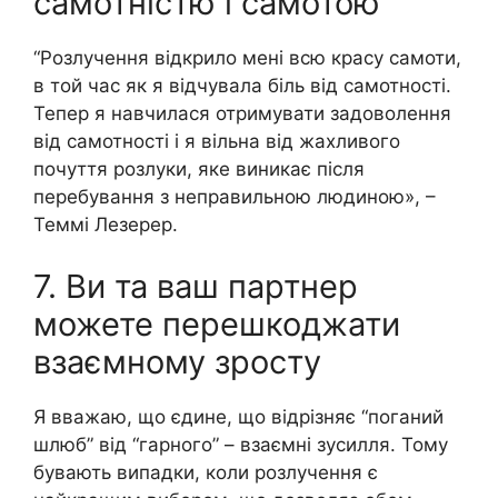
самотністю і самотою
“Розлучення відкрило мені всю красу самоти,
в той час як я відчувала біль від самотності.
Тепер я навчилася отримувати задоволення
від самотності і я вільна від жахливого
почуття розлуки, яке виникає після
перебування з неправильною людиною», –
Теммі Лезерер.
7. Ви та ваш партнер
можете перешкоджати
взаємному зросту
Я вважаю, що єдине, що відрізняє “поганий
шлюб” від “гарного” – взаємні зусилля. Тому
бувають випадки, коли розлучення є