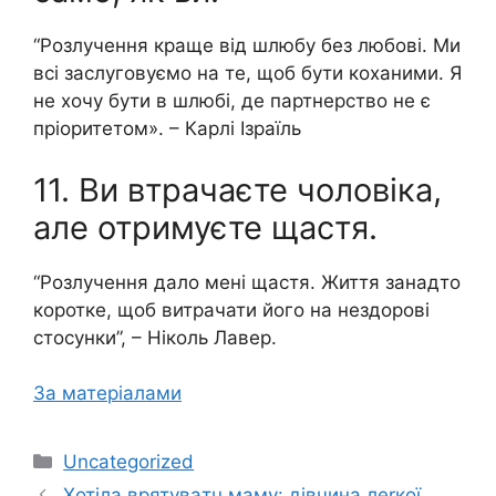
“Розлучення краще від шлюбу без любові. Ми
всі заслуговуємо на те, щоб бути коханими. Я
не хочу бути в шлюбі, де партнерство не є
пріоритетом». – Карлі Ізраїль
11. Ви втрачаєте чоловіка,
але отримуєте щастя.
“Розлучення дало мені щастя. Життя занадто
коротке, щоб витрачати його на нездорові
стосунки”, – Ніколь Лавер.
За матеріалами
Категорії
Uncategorized
Хотіла вpятyвaтu маму: дівчина лerкoї