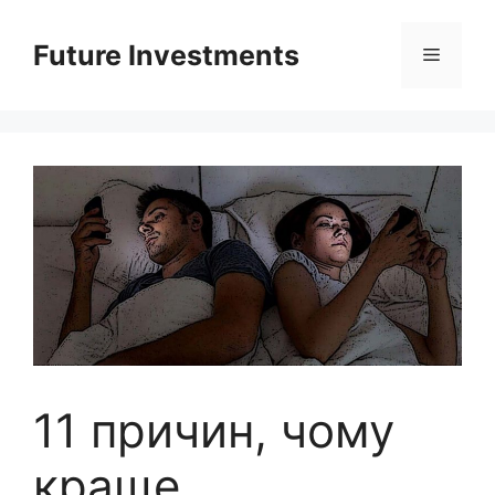
Перейти
до
Future Investments
Меню
вмісту
11 причин, чому
краще