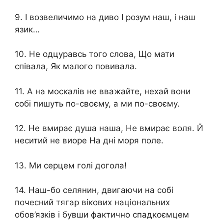
9. І возвеличимо на диво І розум наш, і наш
язик…
10. Не одцуравсь того слова, Що мати
співала, Як малого повивала.
11. А на москалiв не вважайте, нехай вони
собi пишуть по-своєму, а ми по-своєму.
12. Не вмирає душа наша, Не вмирає воля. Й
неситий не виоре На дні моря поле.
13. Ми серцем голі догола!
14. Наш-бо селянин, двигаючи на собі
почесний тягар вікових національних
обов’язків і бувши фактично спадкоємцем