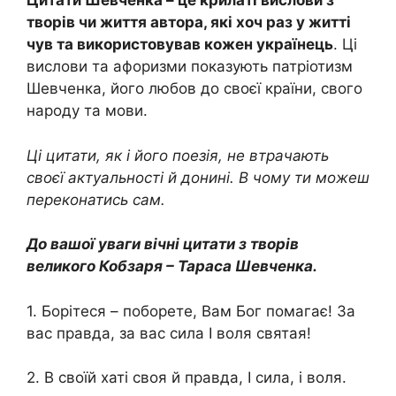
Цитати Шевченка – це крилаті вислови з
творів чи життя автора, які хоч раз у житті
чув та використовував кожен українець
. Ці
вислови та афоризми показують патріотизм
Шевченка, його любов до своєї країни, свого
народу та мови.
Ці цитати, як і його поезія, не втрачають
своєї актуальності й донині. В чому ти можеш
переконатись сам.
До вашої уваги вічні цитати з творів
великого Кобзаря – Тараса Шевченка.
1. Борітеся – поборете, Вам Бог помагає! За
вас правда, за вас сила І воля святая!
2. В своїй хаті своя й правда, І сила, і воля.