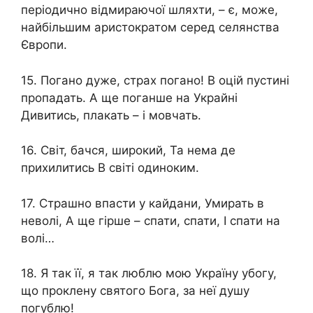
періодично відмираючої шляхти, – є, може,
найбільшим аристократом серед селянства
Європи.
15. Погано дуже, страх погано! В оцій пустині
пропадать. А ще поганше на Украйні
Дивитись, плакать – і мовчать.
16. Світ, бачся, широкий, Та нема де
прихилитись В світі одиноким.
17. Страшно впасти у кайдани, Умирать в
неволі, А ще гірше – спати, спати, І спати на
волі…
18. Я так її, я так люблю мою Україну убогу,
що проклену святого Бога, за неї душу
погублю!