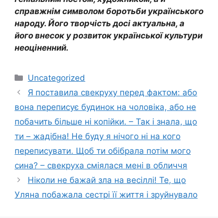
справжнім символом боротьби українського
народу. Його творчість досі актуальна, а
його внесок у розвиток української культури
неоціненний.
Категорії
Uncategorized
Я поставила свекруху перед фактом: або
вона переписує будинок на чоловіка, або не
побачить більше ні копійки. – Так і знала, що
ти – жaдібна! Не буду я нічого ні на кого
переписувати. Щоб ти обібрала потім мого
сина? – свекруха сміялася мені в обличчя
Ніколи не бажай зла на весіллі! Те, що
Уляна побажала сестрі її життя і зруйнувало