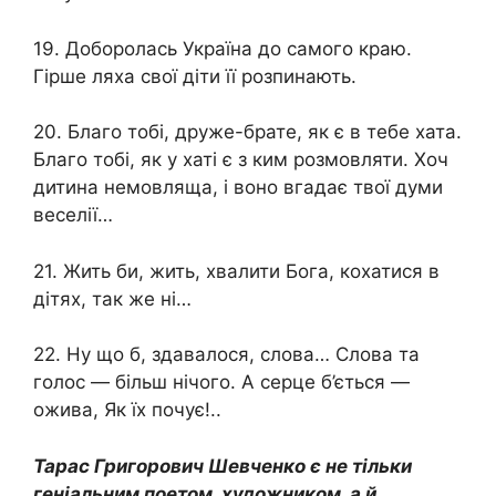
19. Доборолась Україна до самого краю.
Гірше ляха свої діти її розпинають.
20. Благо тобі, друже-брате, як є в тебе хата.
Благо тобі, як у хаті є з ким розмовляти. Хоч
дитина немовляща, і воно вгадає твої думи
веселії…
21. Жить би, жить, хвалити Бога, кохатися в
дітях, так же ні…
22. Ну що б, здавалося, слова… Слова та
голос — більш нічого. А серце б’ється —
ожива, Як їх почує!..
Тарас Григорович Шевченко є не тільки
геніальним поетом, художником, а й