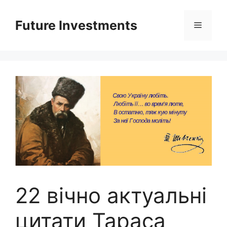
Перейти
до
Future Investments
Меню
вмісту
22 вічно актуальні
цитати Тараса