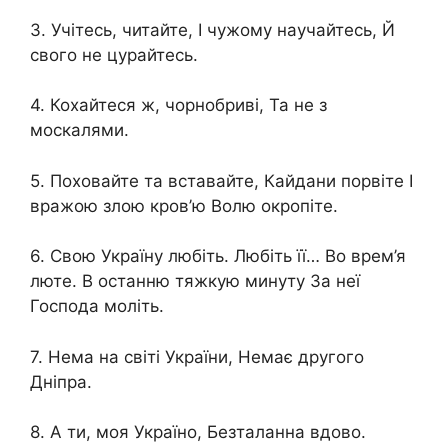
3. Учітесь, читайте, І чужому научайтесь, Й
свого не цурайтесь.
4. Кохайтеся ж, чорнобриві, Та не з
москалями.
5. Поховайте та вставайте, Кайдани порвіте І
вражою злою кров’ю Волю окропіте.
6. Свою Україну любіть. Любіть її… Во врем’я
люте. В останню тяжкую минуту За неї
Господа моліть.
7. Нема на світі України, Немає другого
Дніпра.
8. А ти, моя Україно, Безталанна вдово.