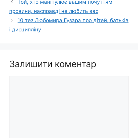
Той, хто маніпулює вашим почуттям
провини, насправді не любить вас
10 тез Любомира Гузара про дітей, батьків
і дисципліну
Залишити коментар
Коментар