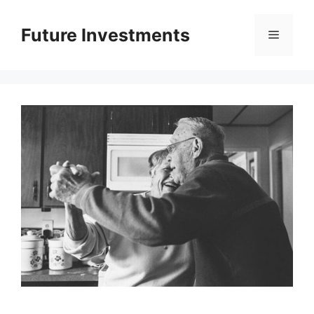
Перейти
до
Future Investments
Меню
вмісту