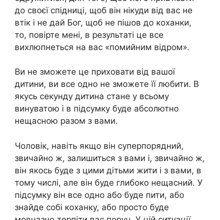
до своєї спідниці, щоб він нікуди від вас не
втік і не дай Бог, щоб не пішов до коханки,
то, повірте мені, в результаті це все
вихлюпнеться на вас «помийним відром».
Ви не зможете це приховати від вашої
дитини, ви все одно не зможете її любити. В
якусь секунду дитина стане у всьому
винуватою і в підсумку буде абсолютно
нещасною разом з вами.
Чоловік, навіть якщо він суперпорядний,
звичайно ж, залишиться з вами і, звичайно ж,
він якось буде з цими дітьми жити і з вами, в
тому числі, але він буде глибоко нещасний. У
підсумку він все одно або буде пити, або
знайде собі коханку, або просто буде
мовчазно терпіти вас поруч. У цій ситуації