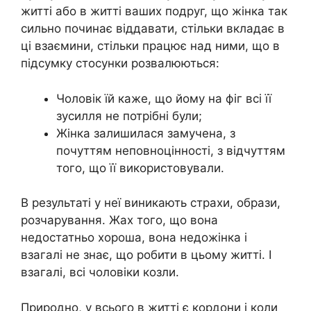
житті або в житті ваших подруг, що жінка так
сильно починає віддавати, стільки вкладає в
ці взаємини, стільки працює над ними, що в
підсумку стосунки розвалюються:
Чоловік їй каже, що йому на фіг всі її
зусилля не потрібні були;
Жінка залишилася замучена, з
почуттям неповноцінності, з відчуттям
того, що її використовували.
В результаті у неї виникають страхи, образи,
розчарування. Жах того, що вона
недостатньо хороша, вона недожінка і
взагалі не знає, що робити в цьому житті. І
взагалі, всі чоловіки козли.
Природно, у всього в житті є кордони і коли