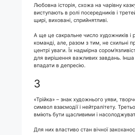
Любовна історія, схожа на чарівну казку
виступають в ролі посередників і трете
щирі, виховані, сприйнятливі.
А ще це сакральне число художників і 
команді, але, разом з тим, не схильні п
центрі уваги. Їх надмірна сором’язлив
для вирішення важливих завдань. Інша 
впадати в депресію.
3
«Трійка» – знак художнього уяви, творчо
символ взаємодії і нейтралітету. Треть
вміють бути щасливими і насолоджува
Для них властиво стан вічної закоханос