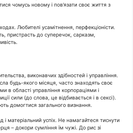
тися чомусь новому і пов’язати своє життя з
ходах. Любителі усамітнення, перфекціоністи.
сть, пристрасть до суперечок, сарказм,
ливість.
ительства, виконавчих здібностей і управління.
исла будь-якого місяця, часто знаходять своє
ми в області управління корпораціями і
ії сили (до слова, це відбивається і в сексі).
ріють домогтися загального визнання.
д і матеріальний успіх. Не намагайтеся тиснути
ерця – докори сумління їм чужі. До рис зі