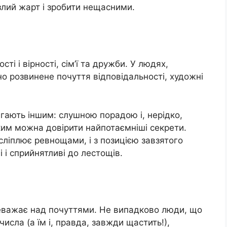
злий жарт і зробити нещасними.
ті і вірності, сім’ї та дружби. У людях,
о розвинене почуття відповідальності, художні
гають іншим: слушною порадою і, нерідко,
яким можна довірити найпотаємніші секрети.
осліплює ревнощами, і з позицією завзятого
і і сприйнятливі до лестощів.
реважає над почуттями. Не випадково люди, що
исла (а їм і, правда, завжди щастить!),