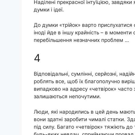
Наділені прекрасної інтуїцією, завдяки
думки і ідеї.
До думки «трійок» варто прислухатися о
іноді йде в іншу крайність – в моменти 
перебільшення незначних проблем …
4
Відповідальні, сумлінні, серйозні, надій
роблять все, щоб їх благополучно вирі
випадково на адресу «четвірок» часто 
залишаються непочутими.
Люди, які народились в цей день мают
вони здатні заробити чималі статки. Зд
під силу. Багато «четвірок» тяжіють до
будь-яких невдач, сприймаючи провал 