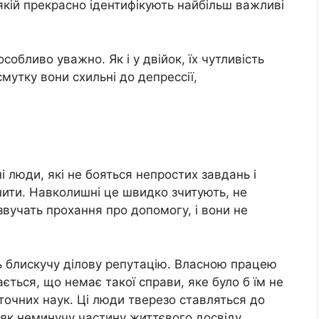
 якій прекрасно ідентифікують найбільш важливі
собливо уважно. Як і у двійок, їх чутливість
смутку вони схильні до депрессії,
ні люди, які не бояться непростих завдань і
шити. Навколишні це швидко зчитують, не
звучать прохання про допомогу, і вони не
ь блискучу ділову репутацію. Власною працею
ається, що немає такої справи, яке було б їм не
 точних наук. Ці люди тверезо ставляться до
як неминучу частину життєвого досвіду.