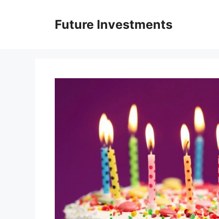
Перейти
до
Future Investments
вмісту