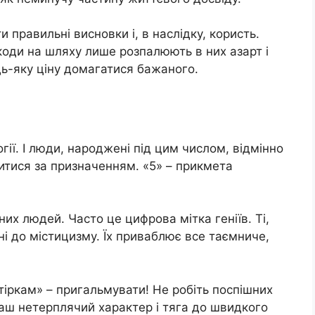
 правильні висновки і, в наслідку, користь.
шкоди на шляху лише розпалюють в них азарт і
дь-яку ціну домагатися бажаного.
гії. І люди, народжені під цим числом, відмінно
итися за призначенням. «5» – прикмета
них людей. Часто це цифрова мітка геніїв. Ті,
ьні до містицизму. Їх приваблює все таємниче,
тіркам» – пригальмувати! Не робіть поспішних
. Ваш нетерплячий характер і тяга до швидкого