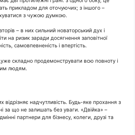
ає дві протилежні грані: з одного боку, це
жать прикладом для оточуючих; з іншого –
 рахуватися з чужою думкою.
іаторів – в них сильний новаторський дух і
 піти на ризик заради досягнення заповітної
ість, самовпевненість і впертість.
 дуже складно продемонструвати всю повноту і
чим людям.
 відрізняє надчутливість. Будь-яке прохання з
і за що не залишать без уваги. «Двійка» –
дмінні партнери для бізнесу, колеги, друзі та