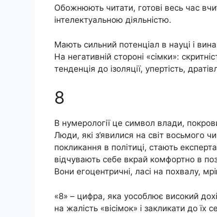
Обожнюють читати, готові весь час вчи
інтелектуальною діяльністю.
Мають сильний потенціал в науці і вина
На негативній стороні «сімки»: скритні
тенденція до ізоляції, упертість, дратів
8
В нумерології це символ влади, покров
Люди, які з’явилися на світ восьмого ч
покликання в політиці, стають експерта
відчувають себе вкрай комфортно в позиц
Вони егоцентричні, ласі на похвалу, м
«8» – цифра, яка уособлює високий дохі
на жалість «вісімок» і закликати до їх с