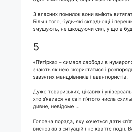
З власних помилок вони вміють витягати
Більш того, будь-які складнощі і пере
змушують, не шкодуючи сил, у що в бу
5
«П’ятірка» – символ свободи в нумероло
знають як нею скористатися і розпоряд
завзятих мандрівників і авантюристів.
Дуже товариських, цікавих і універсаль
хто з’явився на світ п’ятого числа схил
дивне, невідоме …
Головна порада, яку хочеться дати «п’я
висновків з ситуацій і не квапте події