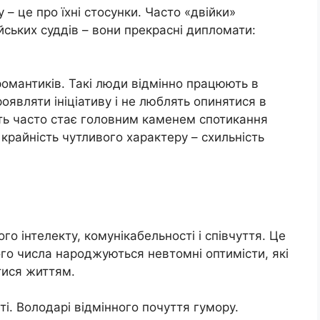
 – це про їхні стосунки. Часто «двійки»
йських суддів – вони прекрасні дипломати:
романтиків. Такі люди відмінно працюють в
роявляти ініціативу і не люблять опинятися в
ість часто стає головним каменем спотикання
крайність чутливого характеру – схильність
го інтелекту, комунікабельності і співчуття. Це
ого числа народжуються невтомні оптимісти, які
тися життям.
ті. Володарі відмінного почуття гумору.