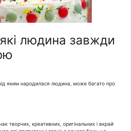
 які людина завжди
ою
 під яким народилася людина, може багато про
нак творчих, креативних, оригінальних і вкрай