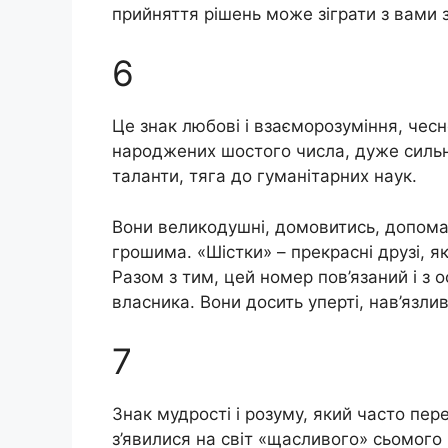
прийняття рішень може зіграти з вами 
6
Це знак любові і взаєморозуміння, чеснос
народжених шостого числа, дуже сильн
таланти, тяга до гуманітарних наук.
Вони великодушні, домовитись, допома
грошима. «Шістки» – прекрасні друзі, 
Разом з тим, цей номер пов’язаний і з 
власника. Вони досить уперті, нав’язлив
7
Знак мудрості і розуму, який часто пе
з’явилися на світ «щасливого» сьомого ч