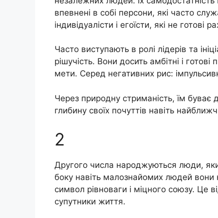
незалежних людей. Їх самодостатність м
впевнені в собі персони, які часто слу
індивідуалісти і егоїсти, які не готові
Часто виступають в ролі лідерів та ініц
рішучість. Вони досить амбітні і готові
мети. Серед негативних рис: імпульсивн
Через природну стриманість, їм буває
глибину своїх почуттів навіть найближ
2
Другого числа народжуються люди, яких
боку навіть малознайомих людей вони н
символ рівноваги і міцного союзу. Це ві
супутники життя.