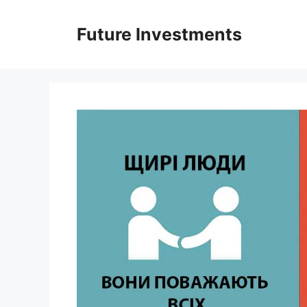
Перейти
до
Future Investments
вмісту