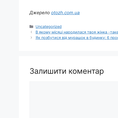
Джерело
otozh.com.ua
Категорії
Uncategorized
В якому місяці народилася твоя жінка -таке
Як позбутися від мурашок в будинку: 6 про
Залишити коментар
Коментар