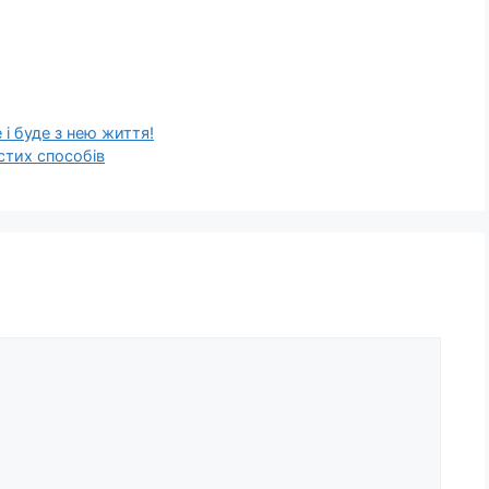
 і буде з нею життя!
стих способів