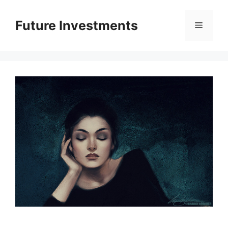
Перейти
до
Future Investments
Меню
вмісту