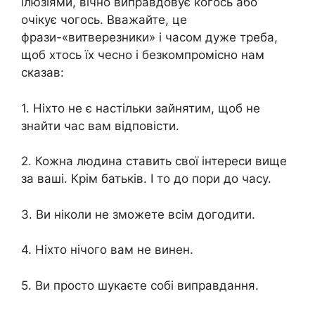
ілюзіями, вічно виправдовує когось або
очікує чогось. Вважайте, це
фрази-«витверезники» і часом дуже треба,
щоб хтось їх чесно і безкомпромісно нам
сказав:
1. Ніхто не є настільки зайнятим, щоб не
знайти час вам відповісти.
2. Кожна людина ставить свої інтереси вище
за ваші. Крім батьків. І то до пори до часу.
3. Ви ніколи не зможете всім догодити.
4. Ніхто нічого вам не винен.
5. Ви просто шукаєте собі виправдання.