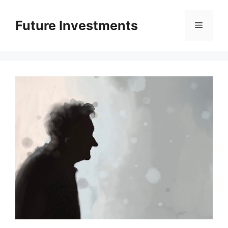
Перейти
до
Future Investments
Меню
вмісту