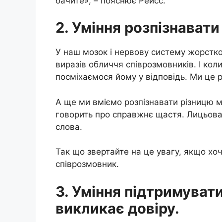
бачите», – пояснює Рейсс.
2. Уміння розпізнавати
У наш мозок і нервову систему жорстк
виразів обличчя співрозмовників. І ко
посміхаємося йому у відповідь. Ми це
А ще ми вміємо розпізнавати різницю
говорить про справжнє щастя. Лицьова 
слова.
Так що звертайте на це увагу, якщо хо
співрозмовник.
3. Уміння підтримувати
викликає довіру.