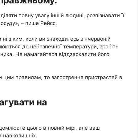
справжньому.
іляти повну увагу іншій людині, розпізнавати її
з осуду», – пише Рейсс.
ні з ким, коли ви знаходитесь в «червоній
алюються до небезпечної температури, зробіть
ника. Не намагайтеся віддзеркалити його,
и цим правилам, то загострення пристрастей в
еагувати на
ідомлюєте цього в повній мірі, але ваш
а навколишніх.