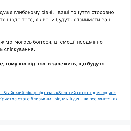
дуже глибокому рівні, і ваші почуття стосовно
то щодо того, як вони будуть сприймати ваші
ажімо, чогось боїтеся, ці емоції неодмінно
ь спілкування.
те, тому що від цього залежить, що будуть
іг. Знайомий лікар підказав «Золотий рецепт для судин»
Христос стане близьким і рідним її душі на все життя: яk