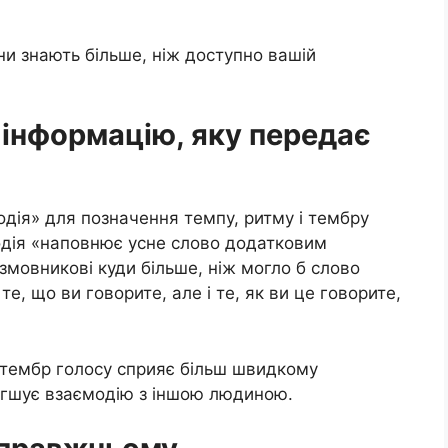
ни знають більше, ніж доступно вашій
и інформацію, яку передає
одія» для позначення темпу, ритму і тембру
одія «наповнює усне слово додатковим
змовникові куди більше, ніж могло б слово
те, що ви говорите, але і те, як ви це говорите,
й тембр голосу сприяє більш швидкому
егшує взаємодію з іншою людиною.