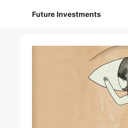
Перейти
до
Future Investments
вмісту