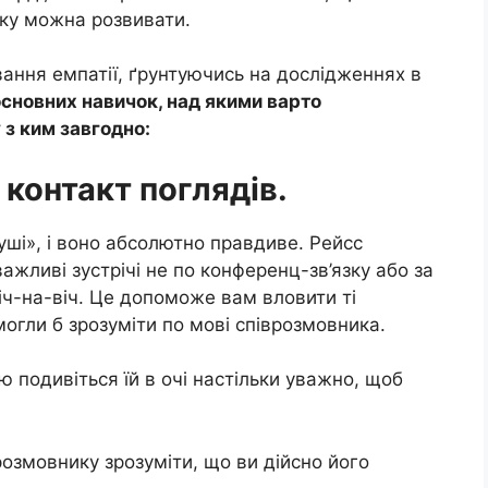
яку можна розвивати.
ання емпатії, ґрунтуючись на дослідженнях в
 основних навичок, над якими варто
 з ким завгодно:
 контакт поглядів.
душі», і воно абсолютно правдиве. Рейсс
жливі зустрічі не по конференц-зв’язку або за
іч-на-віч. Це допоможе вам вловити ті
могли б зрозуміти по мові співрозмовника.
ю подивіться їй в очі настільки уважно, щоб
розмовнику зрозуміти, що ви дійсно його