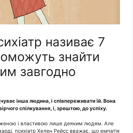
ихіатр називає 7
поможуть знайти
ким завгодно
дчуває інша людина, і співпереживати їй. Вона
рчого спілкування, і, зрештою, до успіху.
дженою і властивою лише деяким людям. Але
арді, психіатр Хелен Рейсс вважає, що емпатія