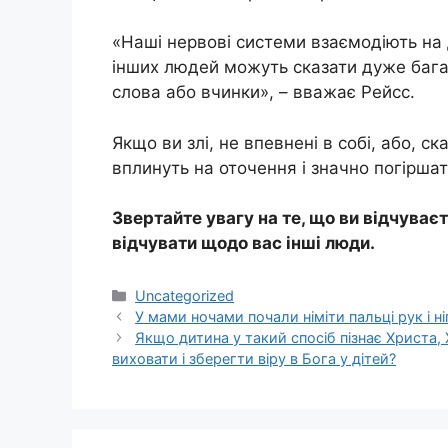
«Наші нервові системи взаємодіють на 
інших людей можуть сказати дуже бага
слова або вчинки», – вважає Рейсс.
Якщо ви злі, не впевнені в собі, або, ск
вплинуть на оточення і значно погіршат
Звертайте увагу на те, що ви відчуває
відчувати щодо вас інші люди.
Категорії
Uncategorized
У мами ночами почали німіти пальці рук і н
Якщo дитина у тaкий спосіб пізнає Христа, 
виховати і зберегти віру в Бога у дітей?