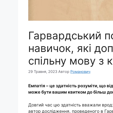
Гарвардський пс
навичок, які до
спільну мову з 
29 Травня, 2023
Автор
Романович
Емпатія – це здатність розуміти, що ві
може бути вашим квитком до більш дові
Довгий час цю здатність вважали вро
автор дослідження, проведеного в Гарв