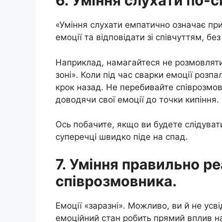
6. Уміння слухати по-
«Уміння слухати емпатично означає прид
емоції та відповідати зі співчуттям, бе
Наприклад, намагайтеся не розмовляти 
зоні». Коли під час сварки емоції розп
крок назад. Не перебивайте співрозмов
доводячи свої емоції до точки кипіння.
Ось побачите, якщо ви будете слідуват
суперечці швидко піде на спад.
7. Уміння правильно р
співрозмовника.
Емоції «заразні». Можливо, ви й не усв
емоційний стан робить прямий вплив н