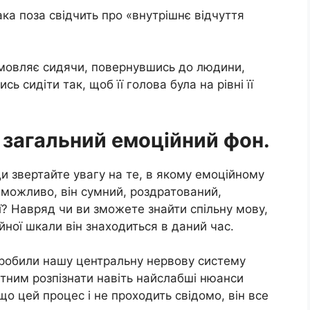
ака поза свідчить про «внутрішнє відчуття
змовляє сидячи, повернувшись до людини,
 сидіти так, щоб її голова була на рівні її
и загальний емоційний фон.
и звертайте увагу на те, в якому емоційному
 можливо, він сумний, роздратований,
? Навряд чи ви зможете знайти спільну мову,
ійної шкали він знаходиться в даний час.
ї зробили нашу центральну нервову систему
тним розпізнати навіть найслабші нюанси
що цей процес і не проходить свідомо, він все