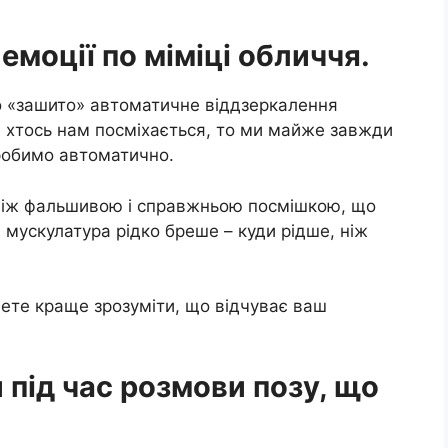
 емоції по міміці обличчя.
о «зашито» автоматичне віддзеркалення
ли хтось нам посміхається, то ми майже завжди
 робимо автоматично.
 між фальшивою і справжньою посмішкою, що
мускулатура рідко бреше – куди рідше, ніж
чете краще зрозуміти, що відчуває ваш
 під час розмови позу, що