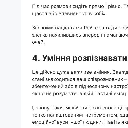
Під час розмови сидіть прямо і рівно. Т
щастя або впевненості в собі».
Зі своїми пацієнтами Рейсс завжди ро
злегка нахилившись вперед і намагаючись
очей.
4. Уміння розпізнават
Це дійсно дуже важливе вміння. Завжд
стані знаходиться ваш співрозмовник –
збентежений або в піднесеному настрої
якщо не розумієте, в якій частині емоц
І, знову-таки, мільйони років еволюці
тонко налаштованим інструментом, зда
емоційної аури іншої людини. Навіть як