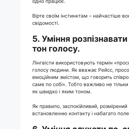
одно працює.
Вірте своїм інстинктам – найчастіше во
свідомості.
5. Уміння розпізнават
тон голосу.
Лінгвісти використовують термін «прос
голосу людини. Як вважає Рейсс, прос
емоційним змістом, що говорить співро
саме по собі». Тобто важливо не тільки 
як швидко і яким тоном.
Як правило, заспокійливий, розмірени
встановленню контакту і набагато пол