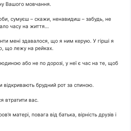
ину Вашого мовчання.
би, сумуєш – скажи, ненавидиш – забудь, не
мало часу на життя…
нти мені здавалося, що я ним керую. У гірші я
ю, що лежу на рейках.
юдиною або не по дорозі, у неї є час на те, щоб
ди відкривають брудний рот за спиною.
ся втратити вас.
в’я матері, повага від батька, вірність друзів і