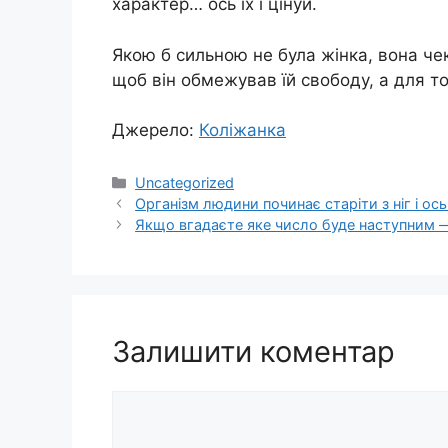
характер… ось їх і цінуй.
Якою б сильною не була жінка, вона чек
щоб він обмежував їй свободу, а для то
Джерело:
Коліжанка
Категорії
Uncategorized
Організм людини починає старіти з ніг і ос
Якщо вгадаєте яке число буде наступним 
Залишити коментар
Коментар