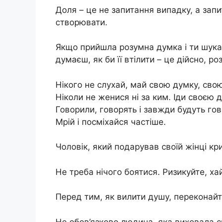
Доля – це не запитання випадку, а запит
створювати.
Якщо прийшла розумна думка і ти шукає
думаєш, як би її втілити – це дійсно, р
Нікого не слухай, май свою думку, свою 
Ніколи не женися ні за ким. Іди своєю 
Говорили, говорять і завжди будуть го
Мрій і посміхайся частіше.
Чоловік, який подарував своїй жінці кри
Не треба нічого боятися. Ризикуйте, ха
Перед тим, як вилити душу, переконайт
Не обов’язково людина, яка виховала с