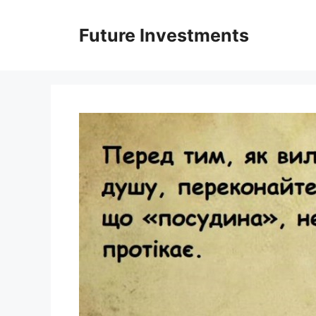
Перейти
до
Future Investments
вмісту