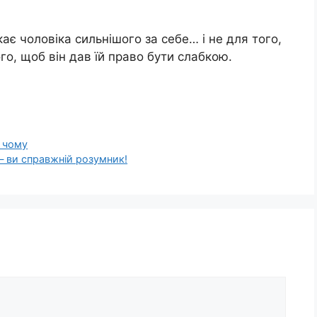
ає чоловіка сильнішого за себе… і не для того,
го, щоб він дав їй право бути слабкою.
ь чому
— ви справжній розумник!