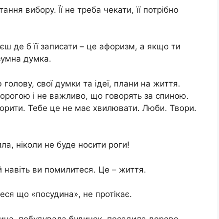
ання вибору. Її не треба чекати, її потрібно
ш де б її записати – це афоризм, а якщо ти
озумна думка.
голову, свої думки та ідеї, плани на життя.
дорогою і не важливо, що говорять за спиною.
ворити. Тебе це не має хвилювати. Люби. Твори.
ла, ніколи не буде носити роги!
й навіть ви помилитеся. Це – життя.
еся що «посудина», не протікає.
ина, побудувала будинок, посадила дерево –