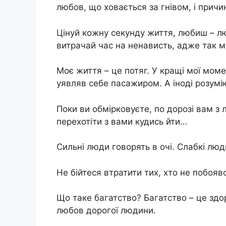
любов, що ховається за гнівом, і прич
Цінуй кожну секунду життя, любиш – лю
витрачай час на ненависть, адже так 
Моє життя – це потяг. У кращі мої моме
уявляв себе пасажиром. А іноді розумі
Поки ви обмірковуєте, по дорозі вам з л
перехотіти з вами кудись йти…
Сильні люди говорять в очі. Слабкі лю
Не бійтеся втратити тих, хто не побояв
Що таке багатство? Багатство – це здоро
любов дорогої людини.