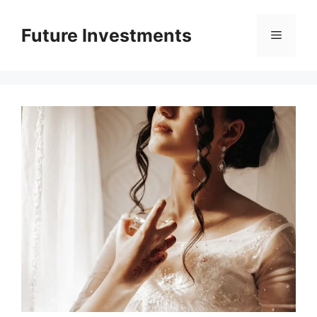
Перейти
до
Future Investments
Меню
вмісту