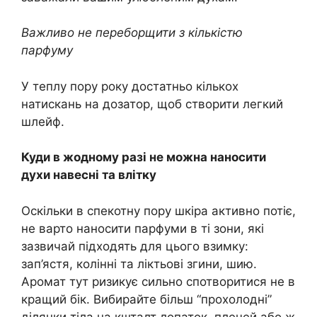
Важливо не переборщити з кількістю
парфуму
У теплу пору року достатньо кількох
натискань на дозатор, щоб створити легкий
шлейф.
Куди в жодному разі не можна наносити
духи навесні та влітку
Оскільки в спекотну пору шкіра активно потіє,
не варто наносити парфуми в ті зони, які
зазвичай підходять для цього взимку:
зап’ястя, колінні та ліктьові згини, шию.
Аромат тут ризикує сильно спотворитися не в
кращий бік. Вибирайте більш “прохолодні”
ділянки тіла на кшталт лопаток, плечей або ж