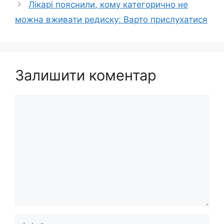
Лікарі пояснили, кому категорично не
можна вживати редиску: Варто прислухатися
Залишити коментар
Коментар
Ім’я