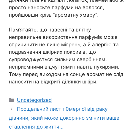
просто наносьте парфуми на волосся,
пройшовши крізь “ароматну хмару”.
Пам’ятайте, що навесні та влітку
неправильне використання парфумів може
спричинити не лише мігрень, а й алергію та
подразнення шкірних покривів, що
супроводжується сильним свербінням,
неприємними відчуттями і навіть пухирями.
Тому перед виходом на сонце аромат не слід
наносити на відкриті ділянки шкіри.
Категорії
Uncategorized
Прощальний лист п0мерлої від раку
дівчини, який може докорінно змінити ваше
ставлення до життя…