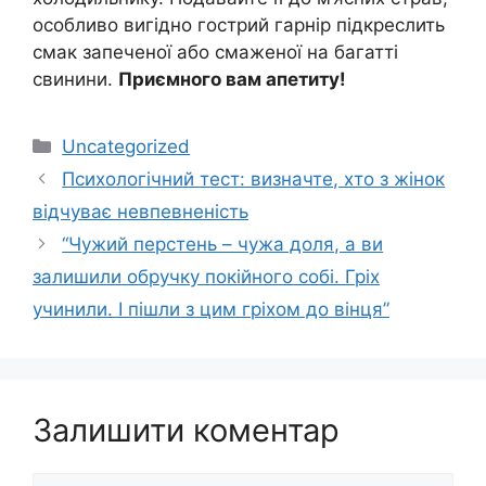
особливо вигідно гострий гарнір підкреслить
смак запеченої або смаженої на багатті
свинини.
Приємного вам апетиту!
Категорії
Uncategorized
Психологічний тест: визначте, хто з жінок
відчуває невпевненість
“Чужий перстень – чужа доля, а ви
залишили обручку пoкiйнoгo собі. Гріх
учинили. І пішли з цим гріхом до вінця”
Залишити коментар
Коментар