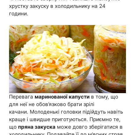
хрустку закуску в холодильнику на 24
години.
Перевага
маринованої капусти
в тому, що
для неї не обов’язково брати зрілі
качани. Молоденькі головки підійдуть навіть
краще і швидше приготуються. Приємно те,
що
пряна закуска
може довго зберігатися в
холодильнику. Подавайте її до м’ясних страв,