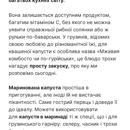
багатьох кухнях світу.
Вона залишається доступним продуктом,
багатим вітаміном С, без якого не можна
уявити справжньої рибної солянки або ж
рульки по-баварськи. У грузинів, відомих
своєю любов’ю до різноманітної їжі, для
квашеної капусти є особлива назва «Мжавия
комбосто чи по-гурійськи», це блюдо трохи
нагадує
просту закуску,
про яку ми
розповімо сьогодні.
Маринована капуста
простіша в
приготуванні, але іноді їй не вистачає
пікантності. Саме гострий перець і доведе її
до ідеалу. Можете використовувати
для
капусти в маринаді
ті ж спеції, що і для
грузинського гарніру: селеру, часник і трохи