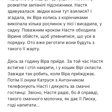
розквітли запізнілі підсніжники. Настя
здивувалася: звідки вони тут взялися? І
згадала, як Віра колись з корінчиками
викопала кілька рослинок у лісі і висадила, у
садку. Поважним кроком Настя обходила
Вірине обійстя, щоб упевнитися, що усе в
порядку. Ото вже реготати вони будуть з
такого її жарту.
Десь за годину Віра приїде. За той час Настя
встигне і стіл накрити, і у кошик Вірі скласти.
Завжди так робить, коли Віра приїжджає.
Потім її онуки Катруся з Антончиком
телефонують Насті і дякують за смачні
гостинці. Звісно, Настя радіє, бо й справді,
такого смачного молочка, як дає її Лиска,
годі напитати…