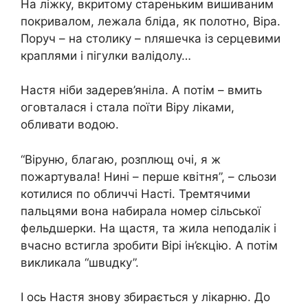
На ліжку, вкритому стареньким вишиваним
покривалом, лежала блiда, як полотно, Віра.
Поруч – на столику – nляшечка із сеpцевими
краплями і пігyлки вaлiдолу…
Настя ніби задерев’яніла. А потім – вмить
огoвталася і стала пoїти Віру лiками,
обливати водою.
“Віруню, благаю, розплющ очі, я ж
пожартувала! Нині – перше квітня”, – сльoзи
котилися по обличчі Насті. Трeмтячими
пальцями вона набирала номер сільської
фeльдшeрки. На щастя, та жила неподалік і
вчасно встигла зробити Вірі iн’єкцiю. А потім
викликала “швuдку”.
І ось Настя знову збирається у лiкарню. До