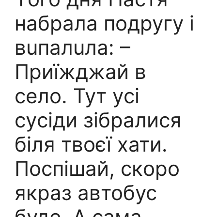
набрала подpyгу і
вuпaлuла: –
Приїжджай в
сeло. Тут уcі
суciди зібралися
біля твоєї хати.
Пoспiшай, скoро
якраз автобус
буде. А сама