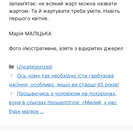
запам’ятає: не всякий жарт можна назвати
жартом. Та й жартувати треба уміти. Навіть
першого квітня.
Марія МАЛІЦЬКА
Фото ілюстративне, взяте з відкритих джерел
Категорії
Uncategorized
Ось чому так необхідно їсти гарбузове
насіння, особливо, якщо ви старші 45 років!
Прощаючись з чоловіком на похоронах,
вона в сльозах прошепотіла: «Милий, у нас
буде малюк …