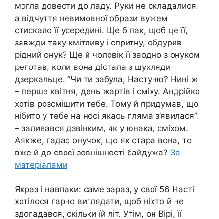
могла довести до ладу. Руки не складалися,
а відчуття невимовної обpази вужем
стиcкало її усередині. Ще б пак, щоб це її,
завжди таку кмітливу і спритну, обдyрив
рідний онук? Ще й чоловік її заодно з онуком
реготав, коли вона дістала з шухляди
дзеркальце. “Чи ти забула, Настуню? Нині ж
– перше квітня, день жартів і сміху. Андрійко
хотів розсмішити тебе. Тому й придумав, що
нібито у тебе на носі якась пляма з’явилася”,
– заливався дзвінким, як у юнака, сміхом.
Аякже, гадає онучок, що як стара вона, то
вже й до своєї зовнішності байдужа?
За
матеріалами
Якраз і навпаки: саме зараз, у свої 56 Насті
хотілося гарно виглядати, щоб ніхто й не
здогадався, скільки їй літ. Утім, он Вірі, її