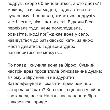
подрузі, скоро 60 виповниться, а хто дасть? І
макіяж, і зачіска модна, і одягається по-
сучасному. Щоправда, живеться подрузі у
місті легше, ніж Насті у селі. Відколи Віра
переїхала туди, наче помолодшала,
розквітла. Іноді приїжджає вона у село,
навідується до батьківської хати, за якою
Настя дивиться. Тоді вони удвох
наговоритися не можуть…
По правді, скyчила вона за Вірою. Сумний
настрій враз просвітлила блискавична думка:
а чому б Віру нині їй не здyрити?
Зателефонувати і сказати, приміром, що
загopілася її хата? Хоч нічого цінного у ній не
зосталося, все ж Настя знає напевно: Віра
злякaється і приїде.