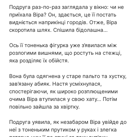
Подруга раз-по-раз заглядала у вікно: чи не
приїхала Віра? Он, здається, це її постать
видніється наприкінці городів. Отже, Віра
скоротила шлях. Спішила бідолашна…
Ось її тоненька фiгурка уже з’явилася між
розлогими вишнями, що ростуть на стежці,
яка розділяє їх обійстя.
Вона була одягнена у старе пальто та хустку,
зав’язану абияк. Настя усміхнулася,
спостерігаючи, як широко розплющеними
очима Віра втупилася у свою хату… Потім
повільно зайшла за хвіртку.
Подруга уявила, як незабаром Віра увійде до
неї з тоненьким прутиком у руках і злегка