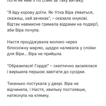
потягне ним її по спині за таку витівку.
“Я йду корову доїти. Як тітка Віра з’явиться,
скажеш, хай зачекає”, – сказала онукові.
Відтак навмисне гримала відрами на подвір’ї,
аби Віра почула.
Настя проціджувала молоко через
білосніжну марлю, щедро наливала у слоїки
для Віри… Віра не прийшла.
“Обpазилася! Горда!” – скептично засміялася
і вирішила першою завітати до сусідки.
Тихенько постукала у двері. Віра не
відчинила, і Настя, хвильку постоявши,
натиснула на клямку.